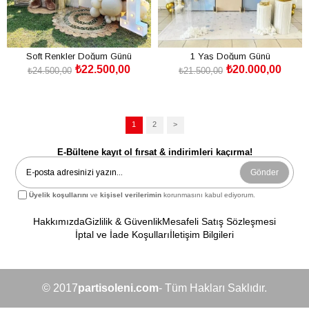
sevdiklerinizle birlikte keyifle kutlamak için profesyonel bir destek
almanın rahatlığını yaşayın. Bizimle iletişime geçerek hayalinizdeki
1
yaş doğum günü organizasyonu
için ilk adımı atın.
Soft Renkler Doğum Günü
1 Yaş Doğum Günü
₺22.500,00
₺20.000,00
Organizasyon Paketi
Organizasyonu
₺24.500,00
₺21.500,00
SEPETE EKLE
SEPETE EKLE
1
2
>
E-Bültene kayıt ol fırsat & indirimleri kaçırma!
Gönder
Üyelik koşullarını
ve
kişisel verilerimin
korunmasını kabul ediyorum.
Hakkımızda
Gizlilik & Güvenlik
Mesafeli Satış Sözleşmesi
İptal ve İade Koşulları
İletişim Bilgileri
© 2017
partisoleni.com
- Tüm Hakları Saklıdır.