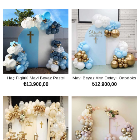
SEPETE EKLE
SEPETE EKLE
Haç Figürlü Mavi Beyaz Pastel
Mavi Beyaz Altın Detaylı Ortodoks
₺13.900,00
₺12.900,00
Vaftiz Balon Süsleme Hizmeti
Vaftiz Balon Süsleme Konsepti
SEPETE EKLE
SEPETE EKLE