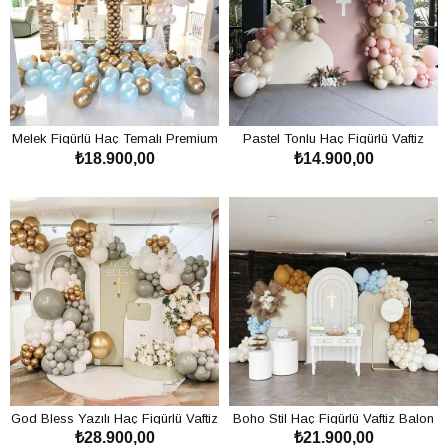
Melek Figürlü Haç Temalı Premium
Pastel Tonlu Haç Figürlü Vaftiz
₺18.900,00
₺14.900,00
Vaftiz Balon Süsleme Konsepti
Kutlaması Balon Süsleme Konsepti
SEPETE EKLE
SEPETE EKLE
God Bless Yazılı Haç Figürlü Vaftiz
Boho Stil Haç Figürlü Vaftiz Balon
₺28.900,00
₺21.900,00
Balon Süsleme Konsepti
Dekorasyonu Konsepti