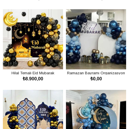
SEPETE EKLE
SEPETE EKLE
Dini bayram organizasyon süslemeleri, geniş bir ürün yelpazesine
sahiptir. Bu ürünler, özellikle bayram coşkusunu evine, iş yerine veya
toplu kutlama alanlarına taşımak isteyen herkese hitap eder.
Ramazan Bayramı Süslemeleri:
Ramazan ayının manevi atmosferini
yansıtan yıldız, hilal ve cami motifli süslemelerle donatılmıştır. Bu
süslemeler, iftar sofralarını ve bayramlaşma anlarını daha özel kılar.
Kurban Bayramı Süslemeleri:
Kurban Bayramı'nın neşesini ve
bereketini temsil eden süslemelerle kutlamalarınıza farklı bir dokunuş
Hilal Temalı Eid Mubarak
Ramazan Bayramı Organizasyon
₺8.900,00
₺0,00
Ramazan Bayramı Süsleme
Süsleme Konsepti
katabilirsiniz.
Konsepti
SEPETE EKLE
SEPETE EKLE
Hanukkah Kutlaması, Passover Kutlaması, Christmas Organizasyon
Fiyatları ve Paskalya kutlama
süslemeleri gibi farklı dini ve kültürel
kutlamalara yönelik tasarımlarımız da mevcuttur. Bu süslemeler, farklı
inançlara sahip kişilerin özel günlerini en iyi şekilde kutlamalarına
olanak tanır.