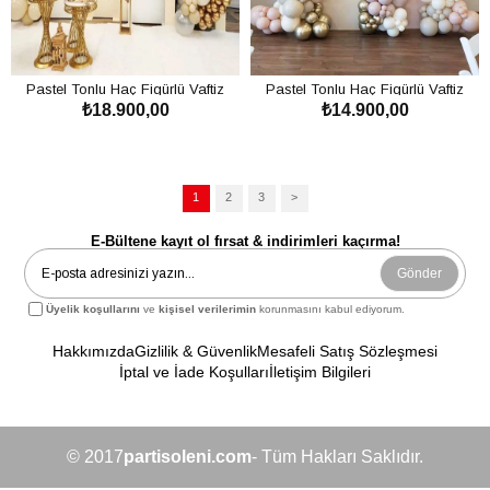
Pastel Tonlu Haç Figürlü Vaftiz
Pastel Tonlu Haç Figürlü Vaftiz
₺18.900,00
₺14.900,00
Organizasyon Hizmeti
Organizasyon Hizmeti
SEPETE EKLE
SEPETE EKLE
1
2
3
>
E-Bültene kayıt ol fırsat & indirimleri kaçırma!
Gönder
Üyelik koşullarını
ve
kişisel verilerimin
korunmasını kabul ediyorum.
Hakkımızda
Gizlilik & Güvenlik
Mesafeli Satış Sözleşmesi
İptal ve İade Koşulları
İletişim Bilgileri
© 2017
partisoleni.com
- Tüm Hakları Saklıdır.