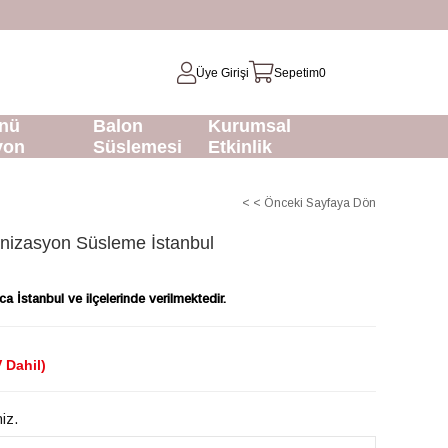
Üye Girişi
Sepetim
0
nü
Balon
Kurumsal
yon
Süslemesi
Etkinlik
< < Önceki Sayfaya Dön
izasyon Süsleme İstanbul
a İstanbul ve ilçelerinde verilmektedir.
 Dahil)
niz.