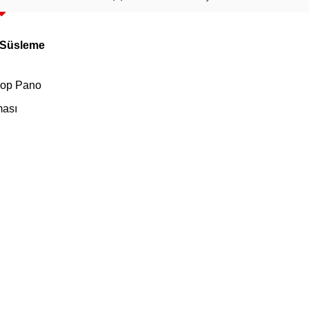
 Süsleme
rop Pano
ması