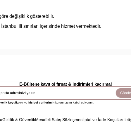
öre değişiklik gösterebilir.
anbul ili sınırları içerisinde hizmet vermektedir.
E-Bültene kayıt ol fırsat & indirimleri kaçırma!
Gönde
yelik koşullarını
ve
kişisel verilerimin
korunmasını kabul ediyorum.
da
Gizlilik & Güvenlik
Mesafeli Satış Sözleşmesi
İptal ve İade Koşulları
İleti