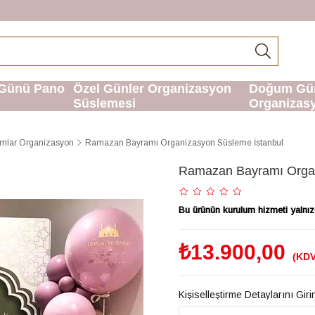
Günü Pano
Özel Günler Organizasyon
Doğum Gü
Süslemesi
Organizas
amlar Organizasyon
Ramazan Bayramı Organizasyon Süsleme İstanbul
Ramazan Bayramı Organ
Bu ürünün kurulum hizmeti yalnızc
₺13.900,00
(KDV
Kişiselleştirme Detaylarını Giri