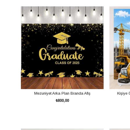
Kişiye özel olarak hazırlanabilen bu setler sayesinde doğum günü organizasy
konsept oluşturulabilir.
Neden Doğum Günü Afiş Setleri Tercih Edilmeli?
Doğum günü süslemelerinde görselliğin önemi her geçen gün artmaktadır. Öz
Doğum günü afiş setlerinin avantajları:
Konsept bütünlüğü sağlar.
Fotoğraf çekim alanlarını güzelleştirir.
Kişiye özel tasarlanabilir.
Mezuniyet Arka Plan Branda Afiş
Kişiye 
Uygun maliyetlidir.
₺800,00
Kolay kurulum imkanı sunar.
Evde organizasyon hazırlayan aileler için idealdir.
SEPETE EKLE