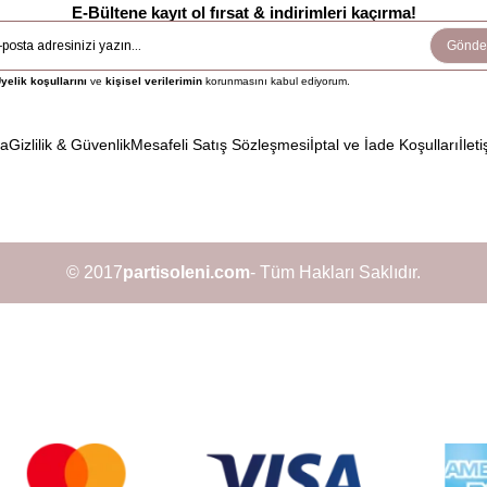
E-Bültene kayıt ol fırsat & indirimleri kaçırma!
Gönde
yelik koşullarını
ve
kişisel verilerimin
korunmasını kabul ediyorum.
da
Gizlilik & Güvenlik
Mesafeli Satış Sözleşmesi
İptal ve İade Koşulları
İleti
© 2017
partisoleni.com
- Tüm Hakları Saklıdır.
siniz.