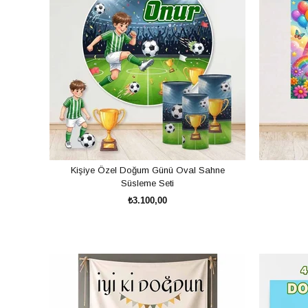
Minecraft Doğum Günü Afiş Seti
LOL Bebek Doğum Günü Afiş Seti
Unicorn Doğum Günü Afiş Seti
Prenses Doğum Günü Afiş Seti
Frozen Doğum Günü Afiş Seti
Spiderman Doğum Günü Afiş Seti
Kişiye Özel Doğum Günü Oval Sahne
Cars Doğum Günü Afiş Seti
Süsleme Seti
₺3.100,00
Avengers Doğum Günü Afiş Seti
Bu konseptler isim ve yaş bilgisi eklenerek tamamen kişiye özel hale getiri
SEPETE EKLE
Yetişkin Doğum Günleri İçin Afiş Setleri
Afiş setleri yalnızca çocuk organizasyonları için değil, yetişkin kutlamalar