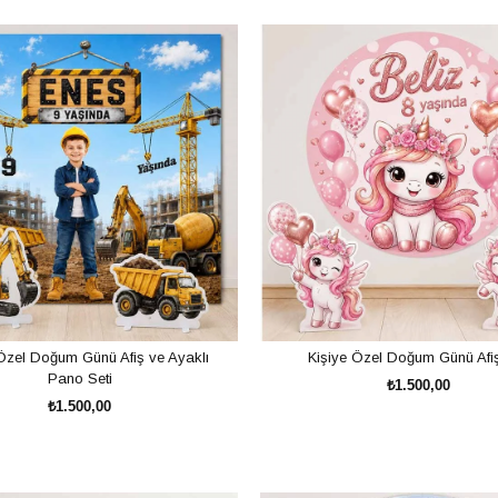
onları belirli bir tema etrafında şekillendirilebilir. Çocuğunuzun sevdiği ka
ellikle sosyal medya paylaşımlarının yaygınlaşmasıyla birlikte aileler daha
Özel Doğum Günü Afiş ve Ayaklı
Kişiye Özel Doğum Günü Afiş
Pano Seti
₺1.500,00
₺1.500,00
SEPETE EKLE
SEPETE EKLE