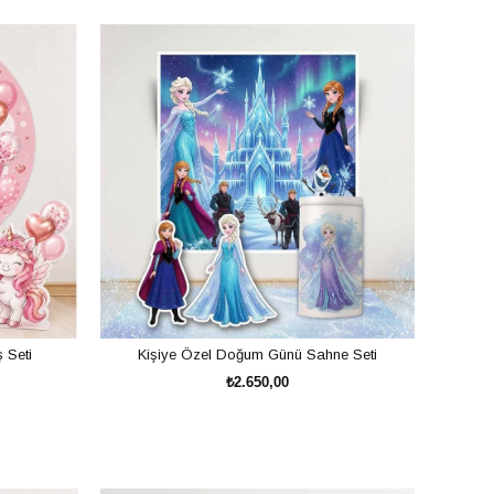
rakterler, renkler veya özel tasarımlar kullanılarak tamamen size özel bir
 estetik ve düzenli konseptler oluşturmak istemektedir.
 Seti
Kişiye Özel Doğum Günü Sahne Seti
₺2.650,00
SEPETE EKLE