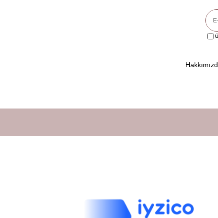
Kişiselleştirme seçenekleri:
İsim ekleme
Ü
Yaş bilgisi ekleme
Özel tema seçimi
Hakkımız
Renk değişikliği
Fotoğraf ekleme
Logo ekleme
Kurumsal tasarımlar
Özel ölçü seçenekleri
Bu sayede organizasyonunuza özel benzersiz bir dekorasyon oluşturabilir
Türkiye'nin Tüm İl ve İlçelerine Hızlı Kargo