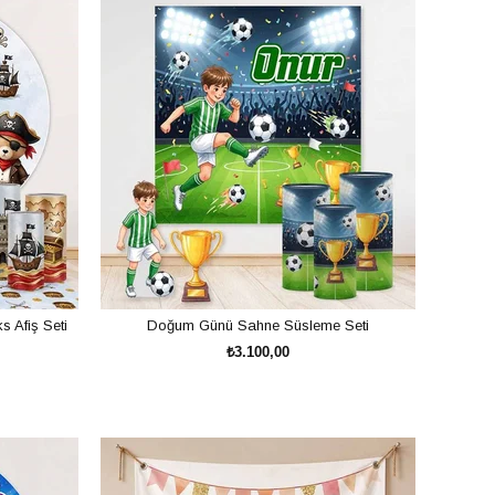
 setleri sayesinde çok daha ekonomik bütçelerle etkileyici
lece yüksek organizasyon ücretleri ödemeden unutulmaz kutlamalar
 Afiş Seti
Doğum Günü Sahne Süsleme Seti
ir.
₺3.100,00
SEPETE EKLE