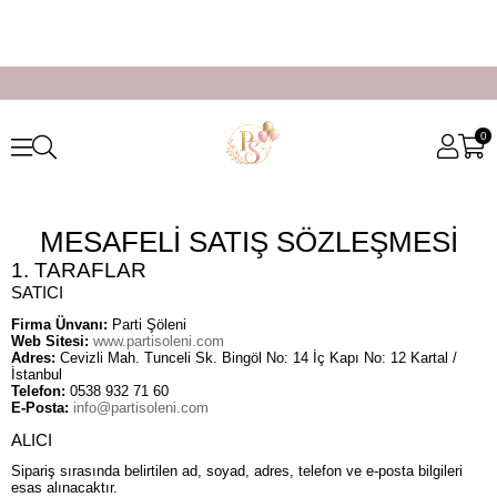
0
MESAFELİ SATIŞ SÖZLEŞMESİ
1. TARAFLAR
SATICI
Firma Ünvanı:
Parti Şöleni
Web Sitesi:
www.partisoleni.com
Adres:
Cevizli Mah. Tunceli Sk. Bingöl No: 14 İç Kapı No: 12 Kartal /
İstanbul
Telefon:
0538 932 71 60
E-Posta:
info@partisoleni.com
ALICI
Sipariş sırasında belirtilen ad, soyad, adres, telefon ve e-posta bilgileri
esas alınacaktır.