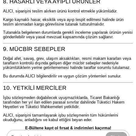
8. HASARLI VEYA AYIPLI ÜRÜNLER
ALICI, siparişini teslim alırken ürünü kontrol etmekle yükümlüdür.
Kargo kaynaklı hasar, eksiklik veya ayıp tespit edilmesi halinde ürün
teslim alınmadan kargo görevlisine tutanak tutturulmalıdır.
Tutanakla belgelenen durumlarda gerekli inceleme yapılarak ürünün yenisi
gönderilebilir veya yasal mevzuat kapsamında çözüm sağlanır.
9. MÜCBİR SEBEPLER
Doğal afet, savaş, grev, ulaşım aksaklıkları, resmi makam kararları veya
tarafların kontrolü dışında gelişen diğer mücbir sebepler nedeniyle
yükümlülüklerin yerine getirilememesi halinde taraflar sorumlu tutulamaz.
Bu durumda ALICI bilgilendirilir ve uygun çözüm yöntemleri sunulur.
10. YETKİLİ MERCİLER
İşbu sözleşmeden doğabilecek uyuşmazlıklarda, Ticaret Bakanlığı
tarafından her yıl ilan edilen parasal sınırlar dahilinde Tüketici Hakem
Heyetleri ve Tüketici Mahkemeleri yetkilidir.
ALICI, siparişini tamamlayarak işbu sözleşmenin tüm hükümlerini
okuduğunu, anladığını ve kabul ettiğini beyan eder.
E-Bültene kayıt ol fırsat & indirimleri kaçırma!