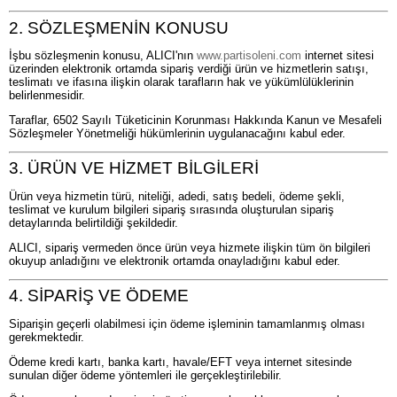
2. SÖZLEŞMENİN KONUSU
İşbu sözleşmenin konusu, ALICI'nın
www.partisoleni.com
internet sitesi
üzerinden elektronik ortamda sipariş verdiği ürün ve hizmetlerin satışı,
teslimatı ve ifasına ilişkin olarak tarafların hak ve yükümlülüklerinin
belirlenmesidir.
Taraflar, 6502 Sayılı Tüketicinin Korunması Hakkında Kanun ve Mesafeli
Sözleşmeler Yönetmeliği hükümlerinin uygulanacağını kabul eder.
3. ÜRÜN VE HİZMET BİLGİLERİ
Ürün veya hizmetin türü, niteliği, adedi, satış bedeli, ödeme şekli,
teslimat ve kurulum bilgileri sipariş sırasında oluşturulan sipariş
detaylarında belirtildiği şekildedir.
ALICI, sipariş vermeden önce ürün veya hizmete ilişkin tüm ön bilgileri
okuyup anladığını ve elektronik ortamda onayladığını kabul eder.
4. SİPARİŞ VE ÖDEME
Siparişin geçerli olabilmesi için ödeme işleminin tamamlanmış olması
gerekmektedir.
Ödeme kredi kartı, banka kartı, havale/EFT veya internet sitesinde
sunulan diğer ödeme yöntemleri ile gerçekleştirilebilir.