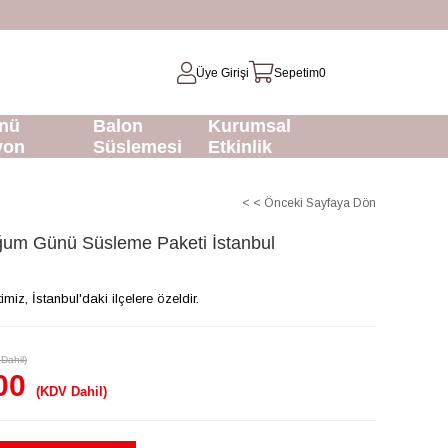
Üye Girişi
Sepetim
0
nü
Balon
Kurumsal
yon
Süslemesi
Etkinlik
< < Önceki Sayfaya Dön
ğum Günü Süsleme Paketi İstanbul
z, İstanbul'daki ilçelere özeldir.
Dahil)
00
(KDV Dahil)