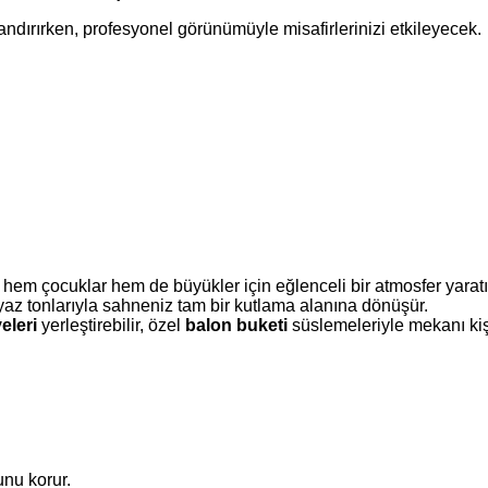
ndırırken, profesyonel görünümüyle misafirlerinizi etkileyecek.
 hem çocuklar hem de büyükler için eğlenceli bir atmosfer yaratı
yaz tonlarıyla sahneniz tam bir kutlama alanına dönüşür.
eleri
yerleştirebilir, özel
balon buketi
süslemeleriyle mekanı kişis
unu korur.