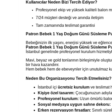
Kullanıcılar Neden Bizi Tercih Ediyor?
Profesyonel ekip ve yüksek kaliteli balon 
7/24 müşteri desteği ve anında iletişim
Tam zamanında teslimat garantisi
Patron Bebek 1 Yaş Doğum Günü Süsleme Pak
Bebeğinizin ilk yaşını, enerjisi yüksek ve eğlence
Patron Bebek 1 Yaş Doğum Günü Süsleme Pa
İstanbul genelinde profesyonel kurulum hizmetiyl
Mavi, beyaz ve gold tonlarının birleşimiyle oluşt
bir hava kazandırır.
Hem bebek hem de ebeveynler için unutulmaz kare
Neden Bu Organizasyonu Tercih Etmelisiniz?
İstanbul içi
ücretsiz kurulum
ve teslimat 
Kişiye özel tasarım:
Çocuğunuzun adıyla k
Profesyonel kurulum:
Uzun ömürlü balonl
Sosyal medyaya uygun sahne dekoru:
Erken rezervasyon fırsatları:
Sınırlı sürel