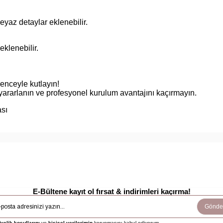
eyaz detaylar eklenebilir.
eklenebilir.
nceyle kutlayın!
yararlanın ve profesyonel kurulum avantajını kaçırmayın.
ası
E-Bültene kayıt ol fırsat & indirimleri kaçırma!
Gönde
yelik koşullarını
ve
kişisel verilerimin
korunmasını kabul ediyorum.