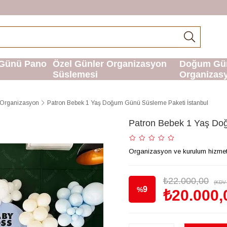
Günü Pano
Özel Günler Organizasyon
Doğum Gü
Süslemesi
Organizas
Organizasyon
Patron Bebek 1 Yaş Doğum Günü Süsleme Paketi İstanbul
Patron Bebek 1 Yaş Do
Organizasyon ve kurulum hizmetimi
₺22.000,00
(KDV 
9
%
₺20.000,
İndirim