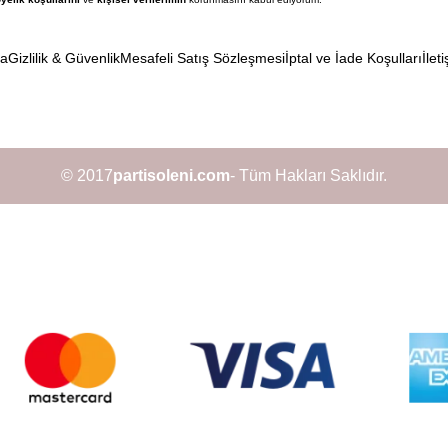
da
Gizlilik & Güvenlik
Mesafeli Satış Sözleşmesi
İptal ve İade Koşulları
İleti
© 2017
partisoleni.com
- Tüm Hakları Saklıdır.