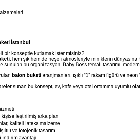
malzemeleri
eti İstanbul
li bir konseptle kutlamak ister misiniz?
keti
, hem şık hem de neşeli atmosferiyle miniklerin dünyasına h
e sunulan bu organizasyon, Baby Boss temalı tasarımı, modern ren
urulan
balon buketi
aranjmanları, ışıklı “1” rakam figürü ve neon 
ler sunan bu konsept, ev, kafe veya otel ortamına uyumlu olara
hizmeti
işiselleştirilmiş arka plan
ar, kaliteli lateks malzeme
Işıltılı ve fotojenik tasarım
i indirim avantajı