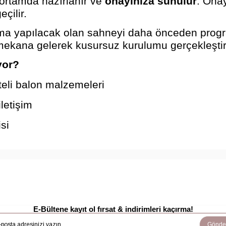
 ortamda hazırlanır ve
onayınıza sunulur
. Onay
çilir.
şma yapılacak olan sahneyi daha önceden progr
ekana gelerek kusursuz kurulumu gerçekleştiri
yor?
teli balon malzemeleri
letişim
si
E-Bültene kayıt ol fırsat & indirimleri kaçırma!
Gönde