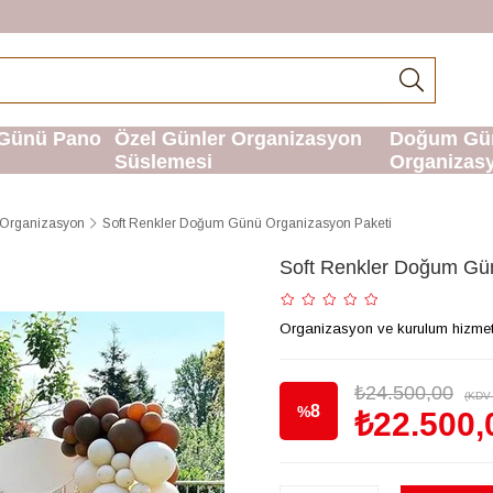
Günü Pano
Özel Günler Organizasyon
Doğum Gü
Süslemesi
Organizas
Organizasyon
Soft Renkler Doğum Günü Organizasyon Paketi
Soft Renkler Doğum Gü
Organizasyon ve kurulum hizmetimi
₺24.500,00
(KDV 
8
%
₺22.500,
İndirim