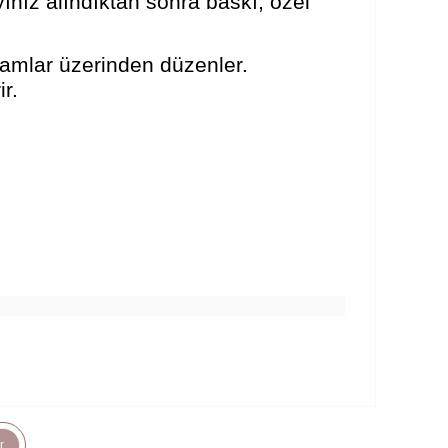
ınız alındıktan sonra baskı, özel
amlar üzerinden düzenler.
r.
r