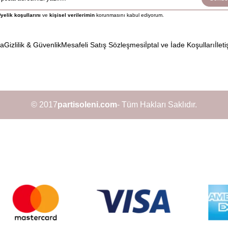
yelik koşullarını
ve
kişisel verilerimin
korunmasını kabul ediyorum.
da
Gizlilik & Güvenlik
Mesafeli Satış Sözleşmesi
İptal ve İade Koşulları
İleti
© 2017
partisoleni.com
- Tüm Hakları Saklıdır.