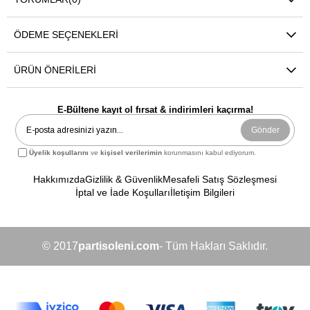
ÖDEME SEÇENEKLERI
ÜRÜN ÖNERILERI
E-Bültene kayıt ol fırsat & indirimleri kaçırma!
Gönder
Üyelik koşullarını
ve
kişisel verilerimin
korunmasını kabul ediyorum.
Hakkımızda
Gizlilik & Güvenlik
Mesafeli Satış Sözleşmesi
İptal ve İade Koşulları
İletişim Bilgileri
© 2017
partisoleni.com
- Tüm Hakları Saklıdır.