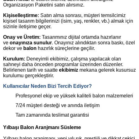
Organizasyon Paketini satın alırsınız.
Kişiselleştirme:
Satın alma sonrası, müşteri temsilcimiz
kişisel tasarım bilgilerinizi (isim, yaş, renkler, vb.) almak için
sizinle iletişime geçer.
Onay ve Üretim:
Tasarımınız dijital ortamda hazırlanır
ve
onayınıza sunulur
. Onayınız alındıktan sonra baskı, özel
dekor ve
balon
hazırlık süreçlerine geçilir.
Kurulum:
Deneyimli ekibimiz, çalışma yapılacak olan
sahneyi daha önceden programlar üzerinden düzenler.
Belirlenen tarih ve saatte
ekibimiz
mekana gelerek kusursuz
kurulumu gerçekleştirir.
Kullanıcılar Neden Bizi Tercih Ediyor?
Profesyonel ekip ve yüksek kaliteli balon malzemeleri
7/24 müşteri desteği ve anında iletişim
Tam zamanında teslimat garantisi
Yılbaşı Balon Aranjmanı Süsleme
Yılbaşı balon aranjmanı, yeni yılı şık, prestijli ve dikkat çekici