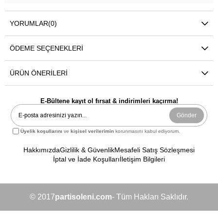
YORUMLAR
(0)
ÖDEME SEÇENEKLERI
ÜRÜN ÖNERILERI
E-Bültene kayıt ol fırsat & indirimleri kaçırma!
Gönder
Üyelik koşullarını
ve
kişisel verilerimin
korunmasını kabul ediyorum.
Hakkımızda
Gizlilik & Güvenlik
Mesafeli Satış Sözleşmesi
İptal ve İade Koşulları
İletişim Bilgileri
© 2017
partisoleni.com
- Tüm Hakları Saklıdır.