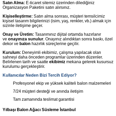
Satın Alma:
E-ticaret sitemiz üzerinden dilediğiniz
Organizasyon Paketini satın alırsınız.
Kişiselleştirme:
Satın alma sonrası, müşteri temsilcimiz
kişisel tasarım bilgilerinizi (isim, yaş, renkler, vb.) almak için
sizinle iletişime geçer.
Onay ve Üretim:
Tasarımınız dijital ortamda hazırlanır
ve
onayınıza sunulur
. Onayınız alındıktan sonra baskı, özel
dekor ve
balon
hazırlık süreçlerine geçilir.
Kurulum:
Deneyimli ekibimiz, çalışma yapılacak olan
sahneyi daha önceden programlar üzerinden düzenler.
Belirlenen tarih ve saatte
ekibimiz
mekana gelerek kusursuz
kurulumu gerçekleştirir.
Kullanıcılar Neden Bizi Tercih Ediyor?
Profesyonel ekip ve yüksek kaliteli balon malzemeleri
7/24 müşteri desteği ve anında iletişim
Tam zamanında teslimat garantisi
Yılbaşı Balon Ağacı Süsleme İstanbul