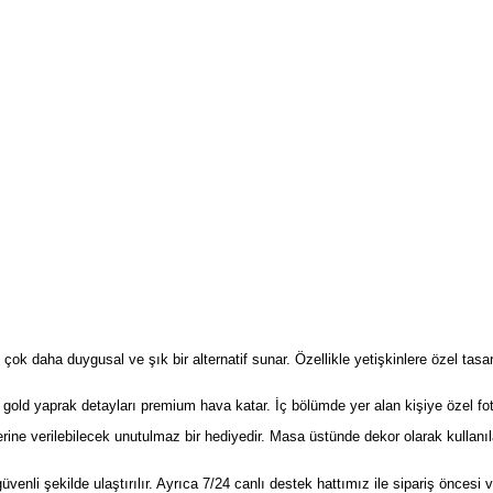
çok daha duygusal ve şık bir alternatif sunar. Özellikle yetişkinlere özel tasar
old yaprak detayları premium hava katar. İç bölümde yer alan kişiye özel fotoğ
ine verilebilecek unutulmaz bir hediyedir. Masa üstünde dekor olarak kullanıla
üvenli şekilde ulaştırılır. Ayrıca 7/24 canlı destek hattımız ile sipariş öncesi v