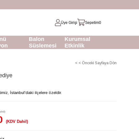
Üye Girişi
Sepetim
0
nü
Balon
Kurumsal
yon
Süslemesi
Etkinlik
< < Önceki Sayfaya Dön
ediye
z, İstanbul'daki ilçelere özeldir.
hil)
0
(KDV Dahil)