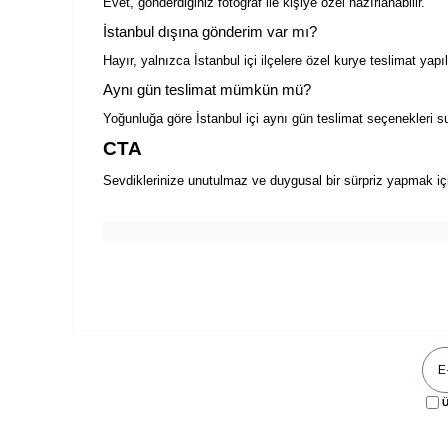
Evet, gönderdiğiniz fotoğraf ile kişiye özel hazırlanabilir.
İstanbul dışına gönderim var mı?
Hayır, yalnızca İstanbul içi ilçelere özel kurye teslimat yapı
Aynı gün teslimat mümkün mü?
Yoğunluğa göre İstanbul içi aynı gün teslimat seçenekleri sun
CTA
Sevdiklerinize unutulmaz ve duygusal bir sürpriz yapmak için
Ü