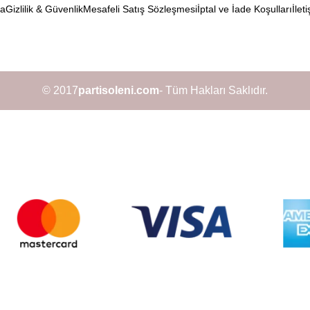
da
Gizlilik & Güvenlik
Mesafeli Satış Sözleşmesi
İptal ve İade Koşulları
İleti
© 2017
partisoleni.com
- Tüm Hakları Saklıdır.