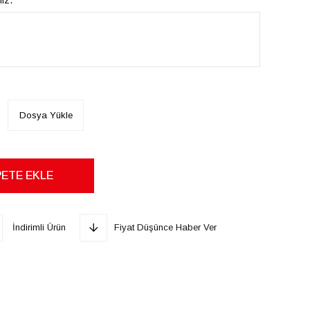
niz.
Dosya Yükle
İndirimli Ürün
Fiyat Düşünce Haber Ver