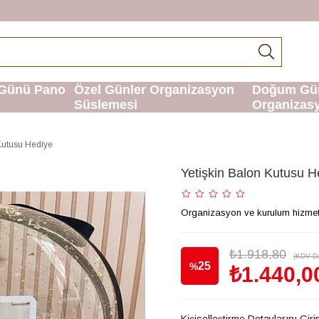
Günü Pano
Özel Günler Organizasyon
Doğum Gü
Süslemesi
Organizas
Kutusu Hediye
Yetişkin Balon Kutusu H
Organizasyon ve kurulum hizmetimi
₺1.918,80
(KDV Da
25
%
₺1.440,0
İndirim