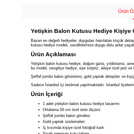
Ürün Öz
Yetişkin Balon Kutusu Hediye Kişiye 
Bazen en değerli hediyeler, duyguları hatırlatan küçük detayl
kutusu hediye modeli, sevdiklerinize duygu dolu anlar yaşatı
Ürün Açıklaması
Yetişkin balon kutusu hediye, doğum günü, yıldönümü, annel
bu model; sevgiliye hediye, eşe sürpriz, aileye özel jest ve
Şeffaf jumbo balon görünümü, gold yaprak detayları ve kişiy
Sadece İstanbul içi teslimat yapılmaktadır. İstanbul ilçelerin
Ürün İçeriği
1 adet yetişkin balon kutusu hediye tasarımı
Ortalama 50 cm özel ürün ölçüsü
Şeffaf jumbo balon gövdesi
Gold yaprak süslemeleri
İç kısımda kişiye özel fotoğraf kartı
Siyah premium kutu tabanı