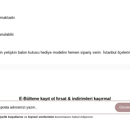
lmaktadır.
ulabilir.
 yetişkin balon kutusu hediye modelini hemen sipariş verin. İstanbul ilçelerin
E-Bültene kayıt ol fırsat & indirimleri kaçırma!
Gönde
yelik koşullarını
ve
kişisel verilerimin
korunmasını kabul ediyorum.