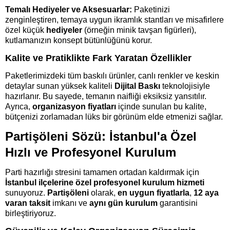
Temalı Hediyeler ve Aksesuarlar:
Paketinizi
zenginleştiren, temaya uygun ikramlık stantları ve misafirlere
özel küçük
hediyeler
(örneğin minik tavşan figürleri),
kutlamanızın konsept bütünlüğünü korur.
Kalite ve Pratiklikte Fark Yaratan Özellikler
Paketlerimizdeki tüm baskılı ürünler, canlı renkler ve keskin
detaylar sunan yüksek kaliteli
Dijital Baskı
teknolojisiyle
hazırlanır. Bu sayede, temanın naifliği eksiksiz yansıtılır.
Ayrıca,
organizasyon fiyatları
içinde sunulan bu kalite,
bütçenizi zorlamadan lüks bir görünüm elde etmenizi sağlar.
Partişöleni Sözü: İstanbul'a Özel
Hızlı ve Profesyonel Kurulum
Parti hazırlığı stresini tamamen ortadan kaldırmak için
İstanbul ilçelerine özel profesyonel kurulum hizmeti
sunuyoruz.
Partişöleni
olarak,
en uygun fiyatlarla
,
12 aya
varan taksit
imkanı ve
aynı gün kurulum
garantisini
birleştiriyoruz.