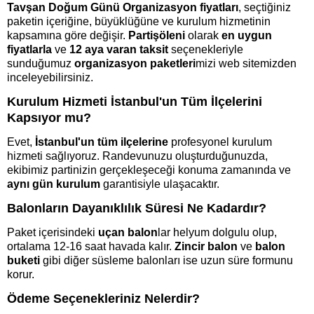
Tavşan Doğum Günü Organizasyon fiyatları
, seçtiğiniz
paketin içeriğine, büyüklüğüne ve kurulum hizmetinin
kapsamına göre değişir.
Partişöleni
olarak
en uygun
fiyatlarla
ve
12 aya varan taksit
seçenekleriyle
sunduğumuz
organizasyon paketleri
mizi web sitemizden
inceleyebilirsiniz.
Kurulum Hizmeti İstanbul'un Tüm İlçelerini
Kapsıyor mu?
Evet,
İstanbul'un tüm ilçelerine
profesyonel kurulum
hizmeti sağlıyoruz. Randevunuzu oluşturduğunuzda,
ekibimiz partinizin gerçekleşeceği konuma zamanında ve
aynı gün kurulum
garantisiyle ulaşacaktır.
Balonların Dayanıklılık Süresi Ne Kadardır?
Paket içerisindeki
uçan balon
lar helyum dolgulu olup,
ortalama 12-16 saat havada kalır.
Zincir balon
ve
balon
buketi
gibi diğer süsleme balonları ise uzun süre formunu
korur.
Ödeme Seçenekleriniz Nelerdir?