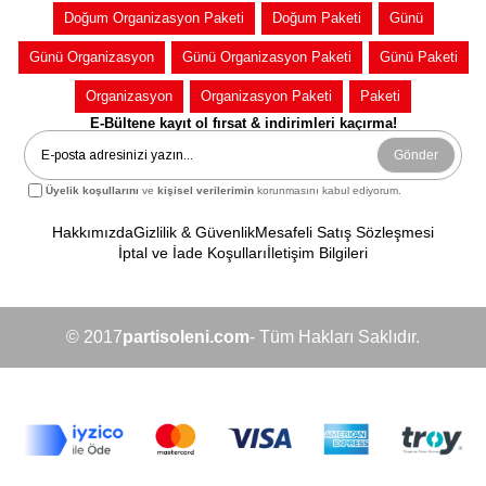
Doğum Organizasyon Paketi
Doğum Paketi
Günü
Günü Organizasyon
Günü Organizasyon Paketi
Günü Paketi
Organizasyon
Organizasyon Paketi
Paketi
E-Bültene kayıt ol fırsat & indirimleri kaçırma!
Gönder
Üyelik koşullarını
ve
kişisel verilerimin
korunmasını kabul ediyorum.
Hakkımızda
Gizlilik & Güvenlik
Mesafeli Satış Sözleşmesi
İptal ve İade Koşulları
İletişim Bilgileri
© 2017
partisoleni.com
- Tüm Hakları Saklıdır.