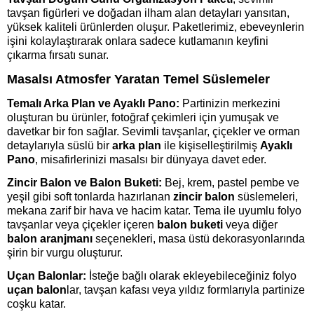
tavşan figürleri ve doğadan ilham alan detayları yansıtan,
yüksek kaliteli ürünlerden oluşur. Paketlerimiz, ebeveynlerin
işini kolaylaştırarak onlara sadece kutlamanın keyfini
çıkarma fırsatı sunar.
Masalsı Atmosfer Yaratan Temel Süslemeler
Temalı Arka Plan ve Ayaklı Pano:
Partinizin merkezini
oluşturan bu ürünler, fotoğraf çekimleri için yumuşak ve
davetkar bir fon sağlar. Sevimli tavşanlar, çiçekler ve orman
detaylarıyla süslü bir
arka plan
ile kişiselleştirilmiş
Ayaklı
Pano
, misafirlerinizi masalsı bir dünyaya davet eder.
Zincir Balon ve Balon Buketi:
Bej, krem, pastel pembe ve
yeşil gibi soft tonlarda hazırlanan
zincir balon
süslemeleri,
mekana zarif bir hava ve hacim katar. Tema ile uyumlu folyo
tavşanlar veya çiçekler içeren
balon buketi
veya diğer
balon aranjmanı
seçenekleri, masa üstü dekorasyonlarında
şirin bir vurgu oluşturur.
Uçan Balonlar:
İsteğe bağlı olarak ekleyebileceğiniz folyo
uçan balon
lar, tavşan kafası veya yıldız formlarıyla partinize
coşku katar.