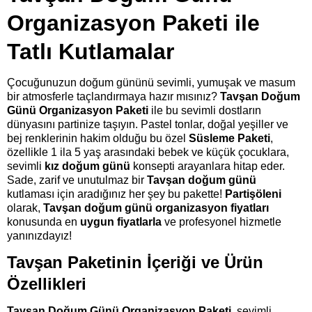
Organizasyon Paketi ile
Tatlı Kutlamalar
Çocuğunuzun doğum gününü sevimli, yumuşak ve masum
bir atmosferle taçlandırmaya hazır mısınız?
Tavşan Doğum
Günü Organizasyon Paketi
ile bu sevimli dostların
dünyasını partinize taşıyın. Pastel tonlar, doğal yeşiller ve
bej renklerinin hakim olduğu bu özel
Süsleme Paketi
,
özellikle 1 ila 5 yaş arasındaki bebek ve küçük çocuklara,
sevimli
kız doğum günü
konsepti arayanlara hitap eder.
Sade, zarif ve unutulmaz bir
Tavşan doğum günü
kutlaması için aradığınız her şey bu pakette!
Partişöleni
olarak,
Tavşan doğum günü organizasyon fiyatları
konusunda en
uygun fiyatlarla
ve profesyonel hizmetle
yanınızdayız!
Tavşan Paketinin İçeriği ve Ürün
Özellikleri
Tavşan Doğum Günü Organizasyon Paketi
, sevimli