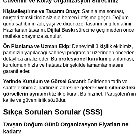
Güvenilir ve Kolay Organizasyon Sürecimiz
Kişiselleştirme ve Tasarım Onayı:
Satın alma sonrası,
müşteri temsilcimiz sizinle hemen iletişime geçer. Doğum
günü sahibinin adı, yaşı ve diğer özel tasarım bilgileri alınır.
Hazırlanan tasarım,
Dijital Baskı
sürecine geçilmeden önce
mutlaka onayınıza sunulur.
Ön Planlama ve Uzman Ekip:
Deneyimli 3 kişilik ekibimiz,
partinizin yapılacağı sahneyi programlar üzerinden önceden
detaylıca analiz eder. Bu
profesyonel kurulum
planlaması,
kurulumun hızla ve hatasız bir şekilde tamamlanmasını
garanti eder.
Yerinde Kurulum ve Görsel Garanti:
Belirlenen tarih ve
saatte ekibimiz, partinizin adresine gelerek
web sitemizdeki
görsellerin aynısını
titizlikle kurar. Bu hizmet, Partişöleni'nin
kalite ve güvenilirlik sözüdür.
Sıkça Sorulan Sorular (SSS)
Tavşan Doğum Günü Organizasyon Fiyatları ne
kadar?