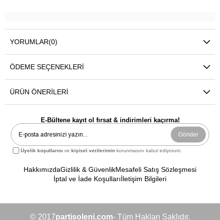
YORUMLAR
(0)
ÖDEME SEÇENEKLERI
ÜRÜN ÖNERILERI
E-Bültene kayıt ol fırsat & indirimleri kaçırma!
Gönder
Üyelik koşullarını
ve
kişisel verilerimin
korunmasını kabul ediyorum.
Hakkımızda
Gizlilik & Güvenlik
Mesafeli Satış Sözleşmesi
İptal ve İade Koşulları
İletişim Bilgileri
© 2017
partisoleni.com
- Tüm Hakları Saklıdır.