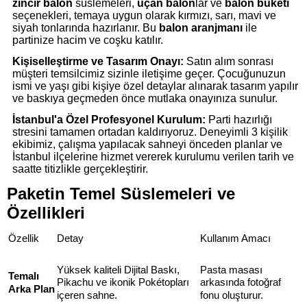
zincir balon
süslemeleri,
uçan balon
lar ve
balon buketi
seçenekleri, temaya uygun olarak kırmızı, sarı, mavi ve
siyah tonlarında hazırlanır. Bu
balon aranjmanı
ile
partinize hacim ve coşku katılır.
Kişiselleştirme ve Tasarım Onayı:
Satın alım sonrası
müşteri temsilcimiz sizinle iletişime geçer. Çocuğunuzun
ismi ve yaşı gibi kişiye özel detaylar alınarak tasarım yapılır
ve baskıya geçmeden önce mutlaka onayınıza sunulur.
İstanbul'a Özel Profesyonel Kurulum:
Parti hazırlığı
stresini tamamen ortadan kaldırıyoruz. Deneyimli 3 kişilik
ekibimiz, çalışma yapılacak sahneyi önceden planlar ve
İstanbul ilçelerine hizmet vererek kurulumu verilen tarih ve
saatte titizlikle gerçekleştirir.
Paketin Temel Süslemeleri ve
Özellikleri
Özellik
Detay
Kullanım Amacı
Yüksek kaliteli Dijital Baskı,
Pasta masası
Temalı
Pikachu ve ikonik Pokétopları
arkasında fotoğraf
Arka Plan
içeren sahne.
fonu oluşturur.