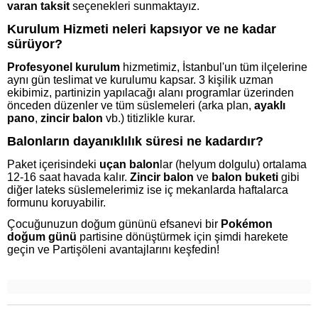
varan taksit
seçenekleri sunmaktayız.
Kurulum Hizmeti neleri kapsıyor ve ne kadar
sürüyor?
Profesyonel kurulum
hizmetimiz, İstanbul'un tüm ilçelerine
aynı gün teslimat ve kurulumu kapsar. 3 kişilik uzman
ekibimiz, partinizin yapılacağı alanı programlar üzerinden
önceden düzenler ve tüm süslemeleri (arka plan,
ayaklı
pano
,
zincir balon
vb.) titizlikle kurar.
Balonların dayanıklılık süresi ne kadardır?
Paket içerisindeki
uçan balon
lar (helyum dolgulu) ortalama
12-16 saat havada kalır.
Zincir balon
ve
balon buketi
gibi
diğer lateks süslemelerimiz ise iç mekanlarda haftalarca
formunu koruyabilir.
Çocuğunuzun doğum gününü efsanevi bir
Pokémon
doğum günü
partisine dönüştürmek için şimdi harekete
geçin ve Partişöleni avantajlarını keşfedin!