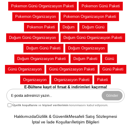
Pokemon Günü Organizasyon Paketi
Pokemon Günü Paketi
Pokemon Organizasyon
Pokemon Organizasyon Paketi
Pokemon Paketi
Doğum
Doğum Günü
Doğum Günü Organizasyon
Doğum Günü Organizasyon Paketi
Doğum Günü Paketi
Doğum Organizasyon
Doğum Organizasyon Paketi
Doğum Paketi
Günü
Günü Organizasyon
Günü Organizasyon Paketi
Günü Paketi
Organizasyon
Organizasyon Paketi
Paketi
E-Bültene kayıt ol fırsat & indirimleri kaçırma!
Gönder
Üyelik koşullarını
ve
kişisel verilerimin
korunmasını kabul ediyorum.
Hakkımızda
Gizlilik & Güvenlik
Mesafeli Satış Sözleşmesi
İptal ve İade Koşulları
İletişim Bilgileri