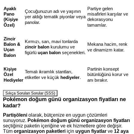
Ayaklı
Partiye gelen
Çocuğunuzun adı ve yaşının
Pano
misafirleri karşılar ve
yer aldığı tematik piyonlar veya
(Kişiye
dekorasyonu
panolar.
Özel)
tamamlar.
Zincir
Kırmızı, sarı, mavi tonlarda
Balon &
Mekana hacim, renk
zincir balon
kurulumu ve
Uçan
ve dinamizm katar.
figürlü
uçan balon
seçenekleri.
Balon
Kişiye
Partinin konsept
Temalı ikramlık stantları,
Özel
bütünlüğünü korur ve
etiketler ve küçük
hediyeler
.
Hediyeler
anı bırakır.
Sıkça Sorulan Sorular (SSS)
Pokémon doğum günü organizasyon fiyatları ne
kadar?
Partişöleni
olarak, bütçenize en uygun çözümleri
sunuyoruz.
Pokémon doğum günü organizasyon fiyatları
seçtiğiniz paketin içeriğine ve ek hizmetlere göre değişir.
Tüm
organizasyon paketleri
için
uygun fiyatlar
ve
12 aya