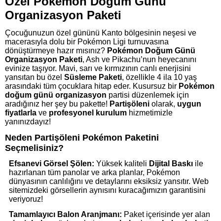
Özel Pokémon Doğum Günü
Organizasyon Paketi
Çocuğunuzun özel gününü Kanto bölgesinin neşesi ve
macerasıyla dolu bir Pokémon Ligi turnuvasına
dönüştürmeye hazır mısınız?
Pokémon Doğum Günü
Organizasyon Paketi
, Ash ve Pikachu’nun heyecanını
evinize taşıyor. Mavi, sarı ve kırmızının canlı enerjisini
yansıtan bu özel
Süsleme Paketi
, özellikle 4 ila 10 yaş
arasındaki tüm çocuklara hitap eder. Kusursuz bir
Pokémon
doğum günü organizasyon
partisi düzenlemek için
aradığınız her şey bu pakette!
Partişöleni
olarak,
uygun
fiyatlarla
ve
profesyonel kurulum
hizmetimizle
yanınızdayız!
Neden Partişöleni Pokémon Paketini
Seçmelisiniz?
Efsanevi Görsel Şölen:
Yüksek kaliteli
Dijital Baskı
ile
hazırlanan tüm panolar ve arka planlar, Pokémon
dünyasının canlılığını ve detaylarını eksiksiz yansıtır. Web
sitemizdeki görsellerin aynısını kuracağımızın garantisini
veriyoruz!
Tamamlayıcı Balon Aranjmanı:
Paket içerisinde yer alan