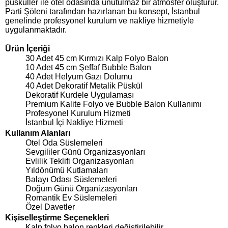
püsküller ile otel odasında unutulmaz bir atmosfer oluşturur.
Parti Şöleni tarafından hazırlanan bu konsept, İstanbul
genelinde profesyonel kurulum ve nakliye hizmetiyle
uygulanmaktadır.
Ürün İçeriği
30 Adet 45 cm Kırmızı Kalp Folyo Balon
10 Adet 45 cm Şeffaf Bubble Balon
40 Adet Helyum Gazı Dolumu
40 Adet Dekoratif Metalik Püskül
Dekoratif Kurdele Uygulaması
Premium Kalite Folyo ve Bubble Balon Kullanımı
Profesyonel Kurulum Hizmeti
İstanbul İçi Nakliye Hizmeti
Kullanım Alanları
Otel Oda Süslemeleri
Sevgililer Günü Organizasyonları
Evlilik Teklifi Organizasyonları
Yıldönümü Kutlamaları
Balayı Odası Süslemeleri
Doğum Günü Organizasyonları
Romantik Ev Süslemeleri
Özel Davetler
Kişiselleştirme Seçenekleri
Kalp folyo balon renkleri değiştirilebilir.