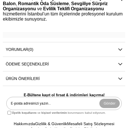
Balon
,
Romantik Oda Süsleme
,
Sevgiliye Sürpriz
Organizasyonu
ve
Evlilik Teklifi Organizasyonu
hizmetlerini İstanbul'un tüm ilçelerinde profesyonel kurulum
ekibimizle sunuyoruz.
YORUMLAR
(0)
ÖDEME SEÇENEKLERI
ÜRÜN ÖNERILERI
E-Bültene kayıt ol fırsat & indirimleri kaçırma!
Gönder
Üyelik koşullarını
ve
kişisel verilerimin
korunmasını kabul ediyorum.
Hakkımızda
Gizlilik & Güvenlik
Mesafeli Satış Sözleşmesi