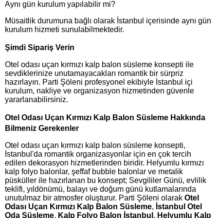
Aynı gün kurulum yapılabilir mi?
Müsaitlik durumuna bağlı olarak İstanbul içerisinde aynı gün
kurulum hizmeti sunulabilmektedir.
Şimdi Sipariş Verin
Otel odası uçan kırmızı kalp balon süsleme konsepti ile
sevdiklerinize unutamayacakları romantik bir sürpriz
hazırlayın. Parti Şöleni profesyonel ekibiyle İstanbul içi
kurulum, nakliye ve organizasyon hizmetinden güvenle
yararlanabilirsiniz.
Otel Odası Uçan Kırmızı Kalp Balon Süsleme Hakkında
Bilmeniz Gerekenler
Otel odası uçan kırmızı kalp balon süsleme konsepti,
İstanbul'da romantik organizasyonlar için en çok tercih
edilen dekorasyon hizmetlerinden biridir. Helyumlu kırmızı
kalp folyo balonlar, şeffaf bubble balonlar ve metalik
püsküller ile hazırlanan bu konsept; Sevgililer Günü, evlilik
teklifi, yıldönümü, balayı ve doğum günü kutlamalarında
unutulmaz bir atmosfer oluşturur. Parti Şöleni olarak
Otel
Odası Uçan Kırmızı Kalp Balon Süsleme
,
İstanbul Otel
Oda Süsleme
,
Kalp Folyo Balon İstanbul
,
Helyumlu Kalp