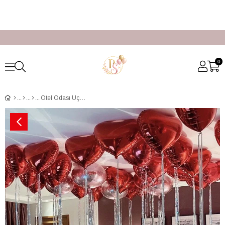
0
Otel Odası Uçan Kırmızı Kalp Balon Süsleme İstanbul