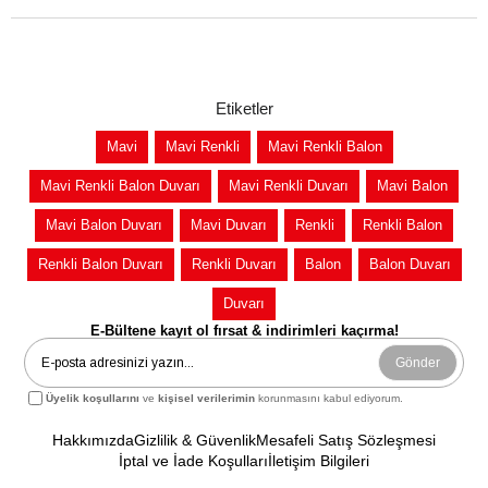
Etiketler
Mavi
Mavi Renkli
Mavi Renkli Balon
Mavi Renkli Balon Duvarı
Mavi Renkli Duvarı
Mavi Balon
Mavi Balon Duvarı
Mavi Duvarı
Renkli
Renkli Balon
Renkli Balon Duvarı
Renkli Duvarı
Balon
Balon Duvarı
Duvarı
E-Bültene kayıt ol fırsat & indirimleri kaçırma!
Gönder
Üyelik koşullarını
ve
kişisel verilerimin
korunmasını kabul ediyorum.
Hakkımızda
Gizlilik & Güvenlik
Mesafeli Satış Sözleşmesi
İptal ve İade Koşulları
İletişim Bilgileri