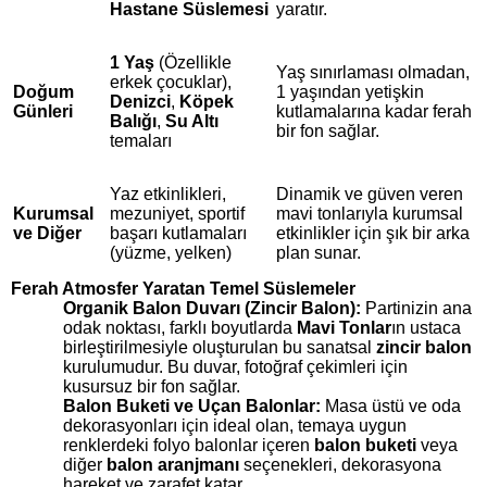
Hastane Süslemesi
yaratır.
1 Yaş
(Özellikle
Yaş sınırlaması olmadan,
erkek çocuklar),
Doğum
1 yaşından yetişkin
Denizci
,
Köpek
Günleri
kutlamalarına kadar ferah
Balığı
,
Su Altı
bir fon sağlar.
temaları
Yaz etkinlikleri,
Dinamik ve güven veren
Kurumsal
mezuniyet, sportif
mavi tonlarıyla kurumsal
ve Diğer
başarı kutlamaları
etkinlikler için şık bir arka
(yüzme, yelken)
plan sunar.
Ferah Atmosfer Yaratan Temel Süslemeler
Organik Balon Duvarı (Zincir Balon):
Partinizin ana
odak noktası, farklı boyutlarda
Mavi Tonlar
ın ustaca
birleştirilmesiyle oluşturulan bu sanatsal
zincir balon
kurulumudur. Bu duvar, fotoğraf çekimleri için
kusursuz bir fon sağlar.
Balon Buketi ve Uçan Balonlar:
Masa üstü ve oda
dekorasyonları için ideal olan, temaya uygun
renklerdeki folyo balonlar içeren
balon buketi
veya
diğer
balon aranjmanı
seçenekleri, dekorasyona
hareket ve zarafet katar.