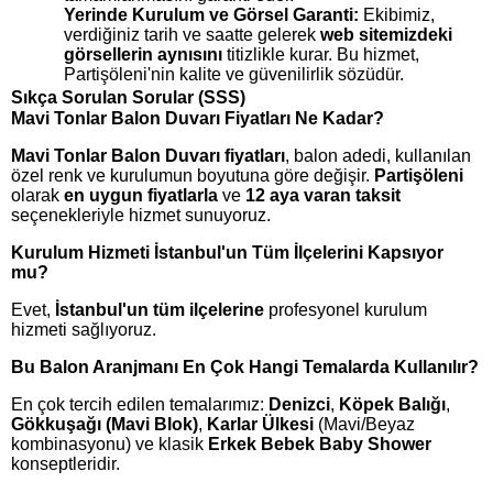
Yerinde Kurulum ve Görsel Garanti:
Ekibimiz,
verdiğiniz tarih ve saatte gelerek
web sitemizdeki
görsellerin aynısını
titizlikle kurar. Bu hizmet,
Partişöleni'nin kalite ve güvenilirlik sözüdür.
Sıkça Sorulan Sorular (SSS)
Mavi Tonlar Balon Duvarı Fiyatları Ne Kadar?
Mavi Tonlar Balon Duvarı fiyatları
, balon adedi, kullanılan
özel renk ve kurulumun boyutuna göre değişir.
Partişöleni
olarak
en uygun fiyatlarla
ve
12 aya varan taksit
seçenekleriyle hizmet sunuyoruz.
Kurulum Hizmeti İstanbul'un Tüm İlçelerini Kapsıyor
mu?
Evet,
İstanbul'un tüm ilçelerine
profesyonel kurulum
hizmeti sağlıyoruz.
Bu Balon Aranjmanı En Çok Hangi Temalarda Kullanılır?
En çok tercih edilen temalarımız:
Denizci
,
Köpek Balığı
,
Gökkuşağı (Mavi Blok)
,
Karlar Ülkesi
(Mavi/Beyaz
kombinasyonu) ve klasik
Erkek Bebek Baby Shower
konseptleridir.