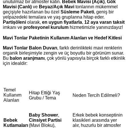
unutulmaz bir atmosfer katın.
Bebek Mavisi (Açık)
,
Gök
Mavisi (Canlı)
ve
Beyaz/Açık Mavi
tonlarının mükemmel
geçişiyle hazırlanan bu özel
Süsleme Paketi
, geniş bir
yelpazedeki temalara ve yaş gruplarına hitap eder.
Partişöleni
olarak,
en uygun fiyatlarla
,
12 aya varan taksit
imkanı ve
profesyonel kurulum
hizmetimizle yanınızdayız!
Mavi Tonlar Paketinin Kullanım Alanları ve Hedef Kitlesi
Mavi Tonlar Balon Duvarı
, farklı derinlikteki mavi renklerin
organik birleşimiyle zengin ve üç boyutlu bir görünüm sunar.
Bu
balon aranjmanı
, çok yönlü yapısıyla birçok farklı etkinlik
için idealdir:
Temel
Hitap Ettiği Yaş
Kullanım
Neden Tercih Edilmeli?
Grubu / Tema
Alanları
Baby Shower
,
Erkek bebek konseptinin
Bebek
Cinsiyet Partisi
klasikleri arasında yer
Kutlamaları
(Mavi Bloku),
alır, huzurlu bir atmosfer