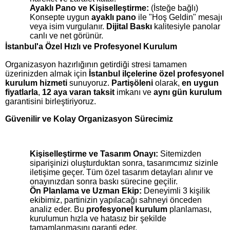
Ayaklı Pano ve Kişiselleştirme:
(İsteğe bağlı)
Konsepte uygun
ayaklı pano
ile "Hoş Geldin" mesajı
veya isim vurgulanır.
Dijital Baskı
kalitesiyle panolar
canlı ve net görünür.
İstanbul'a Özel Hızlı ve Profesyonel Kurulum
Organizasyon hazırlığının getirdiği stresi tamamen
üzerinizden almak için
İstanbul ilçelerine özel profesyonel
kurulum hizmeti
sunuyoruz.
Partişöleni
olarak,
en uygun
fiyatlarla
,
12 aya varan taksit
imkanı ve
aynı gün kurulum
garantisini birleştiriyoruz.
Güvenilir ve Kolay Organizasyon Sürecimiz
Kişiselleştirme ve Tasarım Onayı:
Sitemizden
siparişinizi oluşturduktan sonra, tasarımcımız sizinle
iletişime geçer. Tüm özel tasarım detayları alınır ve
onayınızdan sonra baskı sürecine geçilir.
Ön Planlama ve Uzman Ekip:
Deneyimli 3 kişilik
ekibimiz, partinizin yapılacağı sahneyi önceden
analiz eder. Bu
profesyonel kurulum
planlaması,
kurulumun hızla ve hatasız bir şekilde
tamamlanmasını garanti eder.