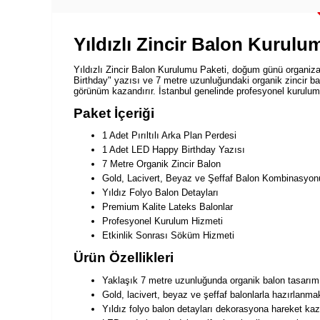
Yıldızlı Zincir Balon Kurulu
Yıldızlı Zincir Balon Kurulumu Paketi, doğum günü organizasy
Birthday" yazısı ve 7 metre uzunluğundaki organik zincir bal
görünüm kazandırır. İstanbul genelinde profesyonel kurulum
Paket İçeriği
1 Adet Pırıltılı Arka Plan Perdesi
1 Adet LED Happy Birthday Yazısı
7 Metre Organik Zincir Balon
Gold, Lacivert, Beyaz ve Şeffaf Balon Kombinasyon
Yıldız Folyo Balon Detayları
Premium Kalite Lateks Balonlar
Profesyonel Kurulum Hizmeti
Etkinlik Sonrası Söküm Hizmeti
Ürün Özellikleri
Yaklaşık 7 metre uzunluğunda organik balon tasarımı
Gold, lacivert, beyaz ve şeffaf balonlarla hazırlanmak
Yıldız folyo balon detayları dekorasyona hareket kaza