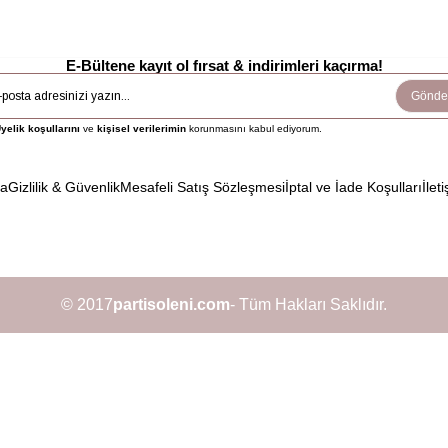
E-Bültene kayıt ol fırsat & indirimleri kaçırma!
Gönde
yelik koşullarını
ve
kişisel verilerimin
korunmasını kabul ediyorum.
da
Gizlilik & Güvenlik
Mesafeli Satış Sözleşmesi
İptal ve İade Koşulları
İleti
© 2017
partisoleni.com
- Tüm Hakları Saklıdır.