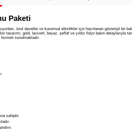
mu Paketi
onları, özel davetler ve kurumsal etkinlikler için hazırlanan gösterişli bir ba
on tasarımı; gold, lacivert, beyaz, şeffaf ve yıldız folyo balon detaylarıyla t
 hizmeti sunulmaktadır.
u
na sahiptir.
tadır.
ndırır.