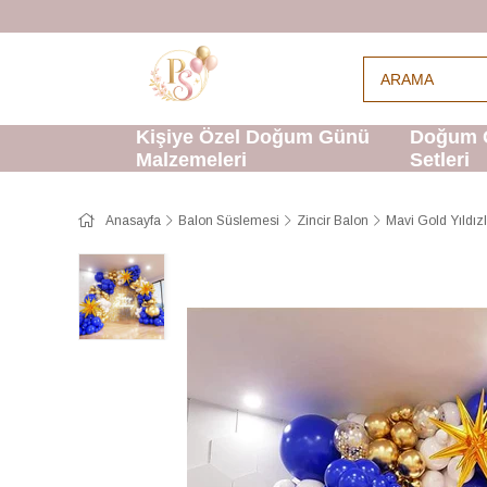
Kişiye Özel Doğum Günü
Doğum 
Malzemeleri
Setleri
Anasayfa
Balon Süslemesi
Zincir Balon
Mavi Gold Yıldız