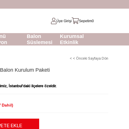
Üye Girişi
Sepetim
0
nü
Balon
Kurumsal
yon
Süslemesi
Etkinlik
< < Önceki Sayfaya Dön
r Balon Kurulum Paketi
z, İstanbul'daki ilçelere özeldir.
 Dahil)