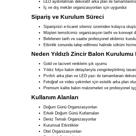
LED aydınlatmalı dekoratif arka plan ile tamamlanma
İç ve dış mekân organizasyonları için uygundur.
Sipariş ve Kurulum Süreci
Siparişinizi e-ticaret sitemiz üzerinden kolayca oluştur
Müşteri temsilcimiz organizasyon tarihi ve konsept de
Belirlenen tarih ve saatte profesyonel ekibimiz kurulu
Etkinlik sonunda talep edilmesi halinde söküm hizme
Neden Yıldızlı Zincir Balon Kurulumu
Gold ve lacivert renklerin şık uyumu
Yıldız folyo balon detaylarıyla zenginleştirilmiş tasa
Pırıltılı arka plan ve LED yazı ile tamamlanan deko
Fotoğraf ve video çekimleri için estetik arka plan oluş
Premium kalite balon malzemeleri ve profesyonel işçi
Kullanım Alanları
Doğum Günü Organizasyonları
Erkek Doğum Günü Kutlamaları
Deniz Temalı Organizasyonlar
Kurumsal Etkinlikler
Otel Organizasyonları