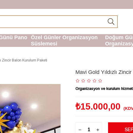
Günü Pano
Özel Günler Organizasyon
Doğum Gü
Süslemesi
Organizas
lı Zincir Balon Kurulum Paketi
Mavi Gold Yıldızlı Zinci
Organizasyon ve kurulum hizmetimi
₺15.000,00
(KDV