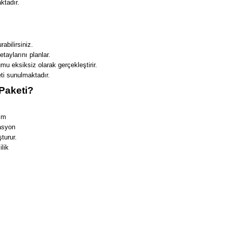
ktadır.
abilirsiniz.
taylarını planlar.
mu eksiksiz olarak gerçekleştirir.
ti sunulmaktadır.
 Paketi?
rım
rasyon
turur.
lik