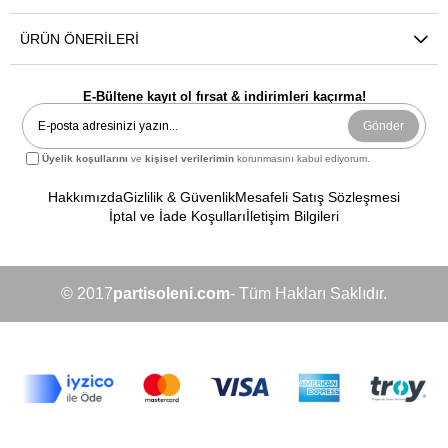
ÜRÜN ÖNERILERI
E-Bültene kayıt ol fırsat & indirimleri kaçırma!
Gönder
Üyelik koşullarını
ve
kişisel verilerimin
korunmasını kabul ediyorum.
Hakkımızda
Gizlilik & Güvenlik
Mesafeli Satış Sözleşmesi
İptal ve İade Koşulları
İletişim Bilgileri
© 2017
partisoleni.com
- Tüm Hakları Saklıdır.