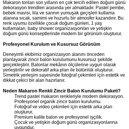
Makaron tonları son yılların en çok tercih edilen doğum günü
dekorasyon trendleri arasında yer almaktadır. Pastel pembe,
bebek mavisi, lila ve sarının yumuşak geçişleri kutlama
alanına sıcak, samimi ve huzurlu bir atmosfer kazandırır. Bu
renk uyumu özellikle çocuk doğum günleri, 1 yaş
kutlamaları, baby shower organizasyonları ve yetişkin
doğum günü konseptlerinde modern bir görünüm oluşturur.
Profesyonel Kurulum ve Kusursuz Görünüm
Deneyimli ekibimiz organizasyon alanını önceden
planlayarak zincir balon kurulumunu kusursuz şekilde
gerçekleştirir. Balonlar mekânın ölçülerine uygun olarak
yerleştirilir ve dekoratif arka plan ile bütünlük oluşturur.
Simetrik yerleşim sayesinde fotoğraf çekimleri için estetik ve
dikkat çekici bir alan hazırlanır.
Neden Makaron Renkli Zincir Balon Kurulumu Paketi?
Trend pastel makaron renkleriyle modern dekorasyon.
Profesyonel organik zincir balon kurulumu.
Fotoğraf ve video çekimleri için estetik arka plan
oluşturur.
Premium kalite balon ve profesyonel işçilik.
Çocuk ve yetişkin doğum günü organizasyonlarına
uygundur.