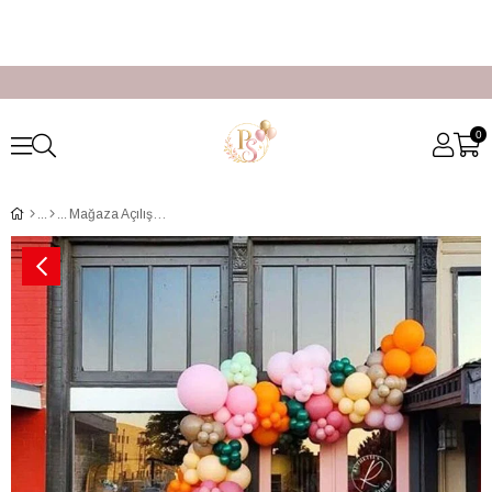
0
Mağaza Açılış Zincir Balon Süsleme