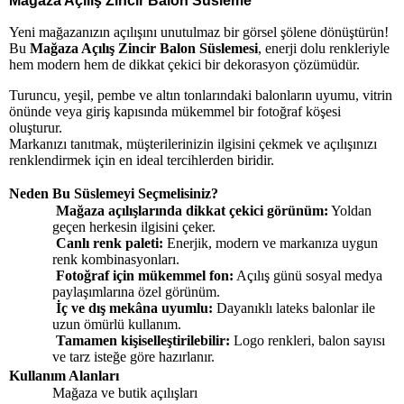
Mağaza Açılış Zincir Balon Süsleme
Yeni mağazanızın açılışını unutulmaz bir görsel şölene dönüştürün!
Bu
Mağaza Açılış Zincir Balon Süslemesi
, enerji dolu renkleriyle
hem modern hem de dikkat çekici bir dekorasyon çözümüdür.
Turuncu, yeşil, pembe ve altın tonlarındaki balonların uyumu, vitrin
önünde veya giriş kapısında mükemmel bir fotoğraf köşesi
oluşturur.
Markanızı tanıtmak, müşterilerinizin ilgisini çekmek ve açılışınızı
renklendirmek için en ideal tercihlerden biridir.
Neden Bu Süslemeyi Seçmelisiniz?
Mağaza açılışlarında dikkat çekici görünüm:
Yoldan
geçen herkesin ilgisini çeker.
Canlı renk paleti:
Enerjik, modern ve markanıza uygun
renk kombinasyonları.
Fotoğraf için mükemmel fon:
Açılış günü sosyal medya
paylaşımlarına özel görünüm.
İç ve dış mekâna uyumlu:
Dayanıklı lateks balonlar ile
uzun ömürlü kullanım.
Tamamen kişiselleştirilebilir:
Logo renkleri, balon sayısı
ve tarz isteğe göre hazırlanır.
Kullanım Alanları
Mağaza ve butik açılışları