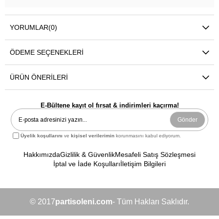
YORUMLAR
(0)
ÖDEME SEÇENEKLERI
ÜRÜN ÖNERILERI
E-Bültene kayıt ol fırsat & indirimleri kaçırma!
Gönder
Üyelik koşullarını
ve
kişisel verilerimin
korunmasını kabul ediyorum.
Hakkımızda
Gizlilik & Güvenlik
Mesafeli Satış Sözleşmesi
İptal ve İade Koşulları
İletişim Bilgileri
© 2017
partisoleni.com
- Tüm Hakları Saklıdır.