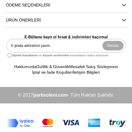
ÖDEME SEÇENEKLERI
ÜRÜN ÖNERILERI
E-Bültene kayıt ol fırsat & indirimleri kaçırma!
Gönder
Üyelik koşullarını
ve
kişisel verilerimin
korunmasını kabul ediyorum.
Hakkımızda
Gizlilik & Güvenlik
Mesafeli Satış Sözleşmesi
İptal ve İade Koşulları
İletişim Bilgileri
© 2017
partisoleni.com
- Tüm Hakları Saklıdır.