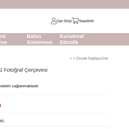
Üye Girişi
Sepetim
0
nü
Balon
Kurumsal
yon
Süslemesi
Etkinlik
< < Önceki Sayfaya Dön
 Fotoğraf Çerçevesi
gönderim sağlanmaktadır.
)
niz.