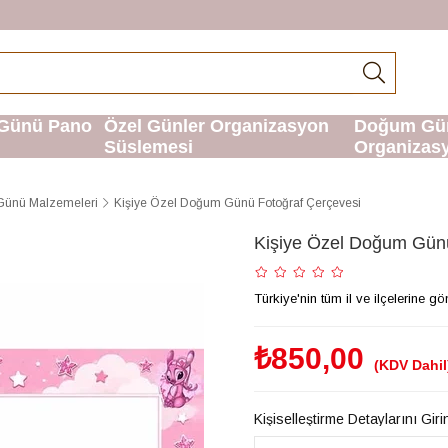
Günü Pano
Özel Günler Organizasyon
Doğum Gü
Süslemesi
Organizas
Günü Malzemeleri
Kişiye Özel Doğum Günü Fotoğraf Çerçevesi
Kişiye Özel Doğum Günü
Türkiye'nin tüm il ve ilçelerine 
₺850,00
(KDV Dahil
Kişiselleştirme Detaylarını Giri