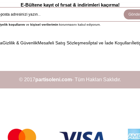
E-Bültene kayıt ol fırsat & indirimleri kaçırma!
Gönde
yelik koşullarını
ve
kişisel verilerimin
korunmasını kabul ediyorum.
da
Gizlilik & Güvenlik
Mesafeli Satış Sözleşmesi
İptal ve İade Koşulları
İleti
© 2017
partisoleni.com
- Tüm Hakları Saklıdır.