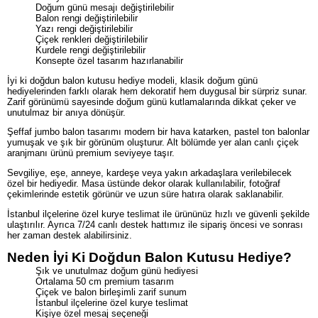
Doğum günü mesajı değiştirilebilir
Balon rengi değiştirilebilir
Yazı rengi değiştirilebilir
Çiçek renkleri değiştirilebilir
Kurdele rengi değiştirilebilir
Konsepte özel tasarım hazırlanabilir
İyi ki doğdun balon kutusu hediye modeli, klasik doğum günü
hediyelerinden farklı olarak hem dekoratif hem duygusal bir sürpriz sunar.
Zarif görünümü sayesinde doğum günü kutlamalarında dikkat çeker ve
unutulmaz bir anıya dönüşür.
Şeffaf jumbo balon tasarımı modern bir hava katarken, pastel ton balonlar
yumuşak ve şık bir görünüm oluşturur. Alt bölümde yer alan canlı çiçek
aranjmanı ürünü premium seviyeye taşır.
Sevgiliye, eşe, anneye, kardeşe veya yakın arkadaşlara verilebilecek
özel bir hediyedir. Masa üstünde dekor olarak kullanılabilir, fotoğraf
çekimlerinde estetik görünür ve uzun süre hatıra olarak saklanabilir.
İstanbul ilçelerine özel kurye teslimat ile ürününüz hızlı ve güvenli şekilde
ulaştırılır. Ayrıca 7/24 canlı destek hattımız ile sipariş öncesi ve sonrası
her zaman destek alabilirsiniz.
Neden İyi Ki Doğdun Balon Kutusu Hediye?
Şık ve unutulmaz doğum günü hediyesi
Ortalama 50 cm premium tasarım
Çiçek ve balon birleşimli zarif sunum
İstanbul ilçelerine özel kurye teslimat
Kişiye özel mesaj seçeneği