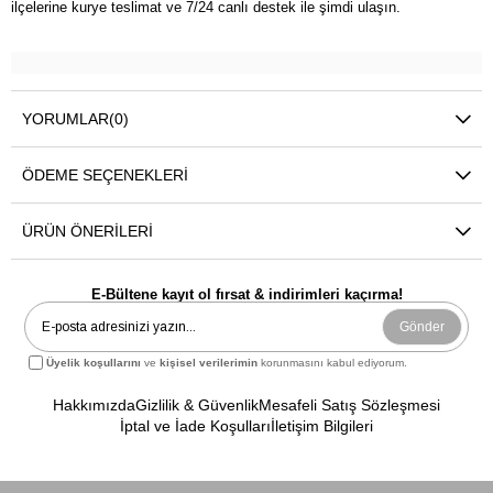
ilçelerine kurye teslimat ve 7/24 canlı destek ile şimdi ulaşın.
YORUMLAR
(0)
ÖDEME SEÇENEKLERI
ÜRÜN ÖNERILERI
E-Bültene kayıt ol fırsat & indirimleri kaçırma!
Gönder
Üyelik koşullarını
ve
kişisel verilerimin
korunmasını kabul ediyorum.
Hakkımızda
Gizlilik & Güvenlik
Mesafeli Satış Sözleşmesi
İptal ve İade Koşulları
İletişim Bilgileri