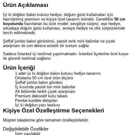
Ürün Açıklaması
İyi ki doğdun balon kutusu hediye, doğum günü kutlamaları için
hazırlanmış premium ve kişiye özel tasarım üründür. Genellikle
50 cm
boyutunda
hazırlanan bu özel model; sevgiliye sürpriz, eşe hediye,
arkadaşa doğum günü kutlaması, anneye hediye ve ofis sürprizlerinde
tercih edilmektedir.
Şeffaf jumbo balon görünümü, pastel renk mini balonlar ve çiçek
aranjmanı ile son derece estetik bir sunum sağlar.
Sadece İstanbul içi teslimat yapılmaktadır. İstanbul ilçelerine özel kurye
ile güvenli teslimat sağlanır.
Ürün İçeriği
1 adet iyi ki doğdun balon kutusu hediye tasarımı
Ortalama 50 cm özel ürün ölçüsü
Şeffaf jumbo balon gövdesi
İç kısımda pastel ton mini balonlar
Alt bölümde renkli çiçek aranjmanı
Premium dekoratif kutu tabanı
Pembe kurdele detayları
İyi ki doğdun yazı baskısı
Kişiye Özel Özelleştirme Seçenekleri
Müşteri taleplerine göre tamamen özelleştirilebilir.
Değiştirilebilir Özellikler
İsim yazılabilir