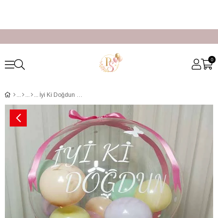
0
İyi Ki Doğdun Balon Kutusu