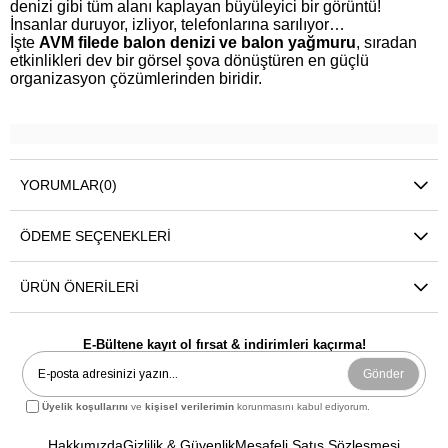
denizi gibi tüm alanı kaplayan büyüleyici bir görüntü!
İnsanlar duruyor, izliyor, telefonlarına sarılıyor…
İşte
AVM filede balon denizi ve balon yağmuru
, sıradan
etkinlikleri dev bir görsel şova dönüştüren en güçlü
organizasyon çözümlerinden biridir.
YORUMLAR
(0)
ÖDEME SEÇENEKLERI
ÜRÜN ÖNERILERI
E-Bültene kayıt ol fırsat & indirimleri kaçırma!
Gönder
Üyelik koşullarını
ve
kişisel verilerimin
korunmasını kabul ediyorum.
Hakkımızda
Gizlilik & Güvenlik
Mesafeli Satış Sözleşmesi