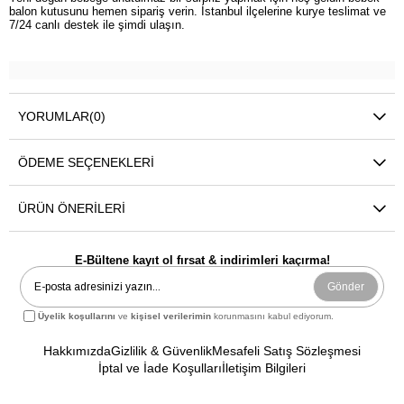
balon kutusunu hemen sipariş verin. İstanbul ilçelerine kurye teslimat ve
7/24 canlı destek ile şimdi ulaşın.
YORUMLAR
(0)
ÖDEME SEÇENEKLERI
ÜRÜN ÖNERILERI
E-Bültene kayıt ol fırsat & indirimleri kaçırma!
Gönder
Üyelik koşullarını
ve
kişisel verilerimin
korunmasını kabul ediyorum.
Hakkımızda
Gizlilik & Güvenlik
Mesafeli Satış Sözleşmesi
İptal ve İade Koşulları
İletişim Bilgileri