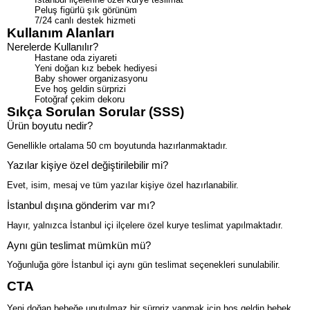
Peluş figürlü şık görünüm
7/24 canlı destek hizmeti
Kullanım Alanları
Nerelerde Kullanılır?
Hastane oda ziyareti
Yeni doğan kız bebek hediyesi
Baby shower organizasyonu
Eve hoş geldin sürprizi
Fotoğraf çekim dekoru
Sıkça Sorulan Sorular (SSS)
Ürün boyutu nedir?
Genellikle ortalama 50 cm boyutunda hazırlanmaktadır.
Yazılar kişiye özel değiştirilebilir mi?
Evet, isim, mesaj ve tüm yazılar kişiye özel hazırlanabilir.
İstanbul dışına gönderim var mı?
Hayır, yalnızca İstanbul içi ilçelere özel kurye teslimat yapılmaktadır.
Aynı gün teslimat mümkün mü?
Yoğunluğa göre İstanbul içi aynı gün teslimat seçenekleri sunulabilir.
CTA
Yeni doğan bebeğe unutulmaz bir sürpriz yapmak için hoş geldin bebek