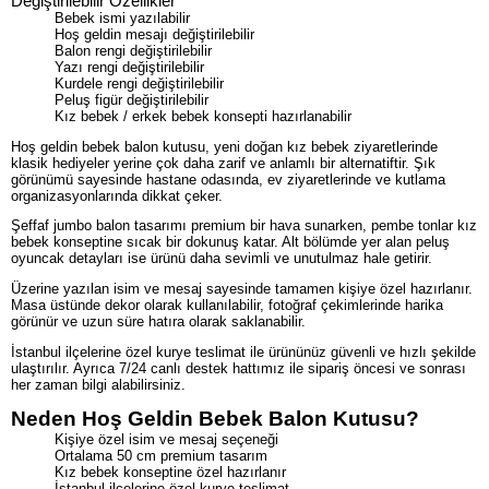
Değiştirilebilir Özellikler
Bebek ismi yazılabilir
Hoş geldin mesajı değiştirilebilir
Balon rengi değiştirilebilir
Yazı rengi değiştirilebilir
Kurdele rengi değiştirilebilir
Peluş figür değiştirilebilir
Kız bebek / erkek bebek konsepti hazırlanabilir
Hoş geldin bebek balon kutusu, yeni doğan kız bebek ziyaretlerinde
klasik hediyeler yerine çok daha zarif ve anlamlı bir alternatiftir. Şık
görünümü sayesinde hastane odasında, ev ziyaretlerinde ve kutlama
organizasyonlarında dikkat çeker.
Şeffaf jumbo balon tasarımı premium bir hava sunarken, pembe tonlar kız
bebek konseptine sıcak bir dokunuş katar. Alt bölümde yer alan peluş
oyuncak detayları ise ürünü daha sevimli ve unutulmaz hale getirir.
Üzerine yazılan isim ve mesaj sayesinde tamamen kişiye özel hazırlanır.
Masa üstünde dekor olarak kullanılabilir, fotoğraf çekimlerinde harika
görünür ve uzun süre hatıra olarak saklanabilir.
İstanbul ilçelerine özel kurye teslimat ile ürününüz güvenli ve hızlı şekilde
ulaştırılır. Ayrıca 7/24 canlı destek hattımız ile sipariş öncesi ve sonrası
her zaman bilgi alabilirsiniz.
Neden Hoş Geldin Bebek Balon Kutusu?
Kişiye özel isim ve mesaj seçeneği
Ortalama 50 cm premium tasarım
Kız bebek konseptine özel hazırlanır
İstanbul ilçelerine özel kurye teslimat