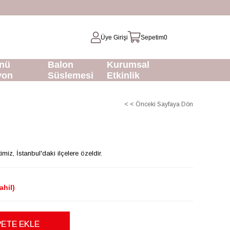
Üye Girişi
Sepetim
0
nü
Balon
Kurumsal
yon
Süslemesi
Etkinlik
< < Önceki Sayfaya Dön
z, İstanbul'daki ilçelere özeldir.
ahil)