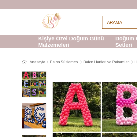
Kişiye Özel Doğum Günü
Doğum 
Malzemeleri
Setleri
Anasayfa
Balon Süslemesi
Balon Harfleri ve Rakamları
H