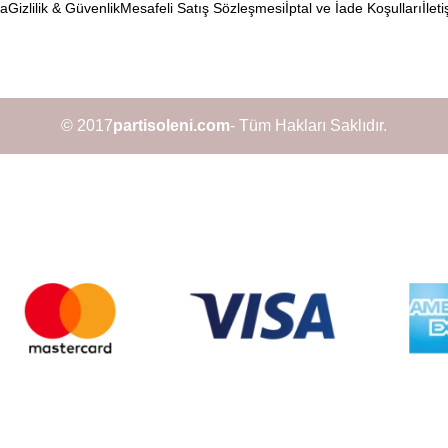
da
Gizlilik & Güvenlik
Mesafeli Satış Sözleşmesi
İptal ve İade Koşulları
İleti
© 2017
partisoleni.com
- Tüm Hakları Saklıdır.