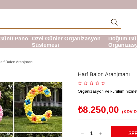
Günü Pano
Özel Günler Organizasyon
Doğum Gü
Süslemesi
Organizas
arf Balon Aranjmanı
Harf Balon Aranjmanı
Organizasyon ve kurulum hizmetimi
₺8.250,00
(KDV D