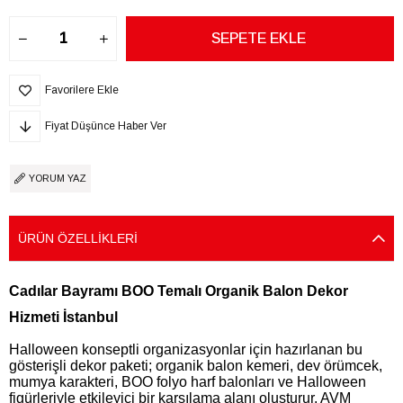
Favorilere Ekle
Fiyat Düşünce Haber Ver
YORUM YAZ
ÜRÜN ÖZELLIKLERI
Cadılar Bayramı BOO Temalı Organik Balon Dekor
Hizmeti İstanbul
Halloween konseptli organizasyonlar için hazırlanan bu
gösterişli dekor paketi; organik balon kemeri, dev örümcek,
mumya karakteri, BOO folyo harf balonları ve Halloween
figürleriyle etkileyici bir karşılama alanı oluşturur. AVM