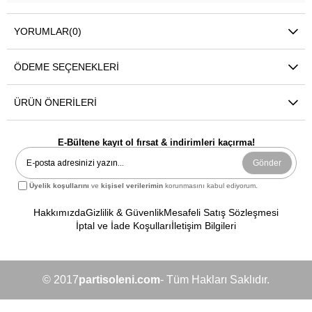
YORUMLAR
(0)
ÖDEME SEÇENEKLERI
ÜRÜN ÖNERILERI
E-Bültene kayıt ol fırsat & indirimleri kaçırma!
Gönder
Üyelik koşullarını
ve
kişisel verilerimin
korunmasını kabul ediyorum.
Hakkımızda
Gizlilik & Güvenlik
Mesafeli Satış Sözleşmesi
İptal ve İade Koşulları
İletişim Bilgileri
© 2017
partisoleni.com
- Tüm Hakları Saklıdır.