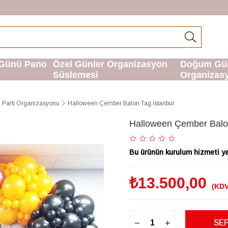
Günü Pano
Özel Günler Organizasyon
Doğum Gü
Süslemesi
Organizas
 Parti Organizasyonu
Halloween Çember Balon Tag İstanbul
Halloween Çember Balon
Bu ürünün kurulum hizmeti yal
₺13.500,00
(KDV