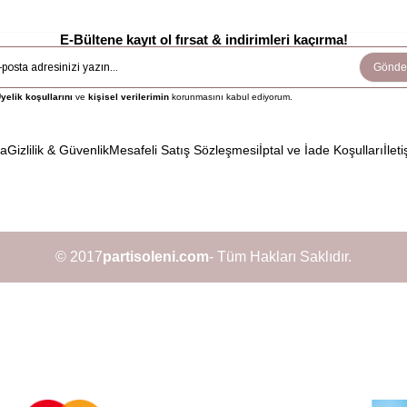
E-Bültene kayıt ol fırsat & indirimleri kaçırma!
Gönde
yelik koşullarını
ve
kişisel verilerimin
korunmasını kabul ediyorum.
da
Gizlilik & Güvenlik
Mesafeli Satış Sözleşmesi
İptal ve İade Koşulları
İleti
© 2017
partisoleni.com
- Tüm Hakları Saklıdır.