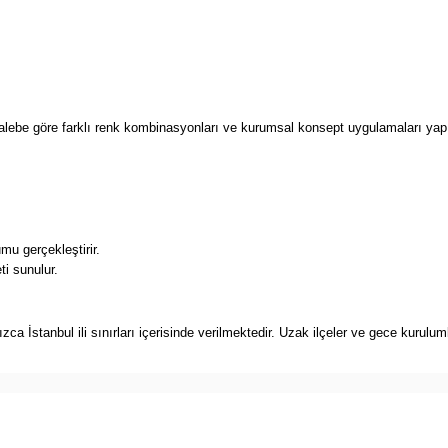
alebe göre farklı renk kombinasyonları ve kurumsal konsept uygulamaları yapı
mu gerçekleştirir.
i sunulur.
a İstanbul ili sınırları içerisinde verilmektedir. Uzak ilçeler ve gece kuruluml