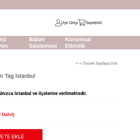
Üye Girişi
Sepetim
0
nü
Balon
Kurumsal
yon
Süslemesi
Etkinlik
< < Önceki Sayfaya Dön
 Tag İstanbul
nızca İstanbul ve ilçelerine verilmektedir.
 Dahil)