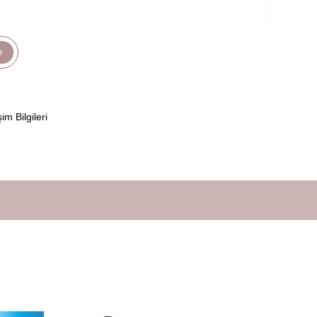
r
şim Bilgileri