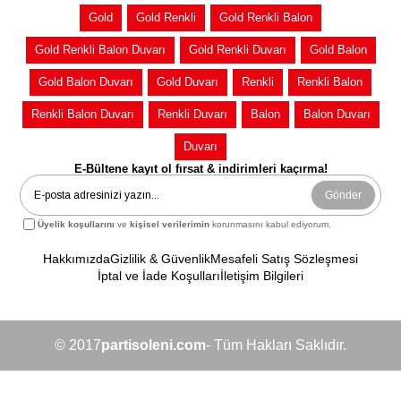
Gold
Gold Renkli
Gold Renkli Balon
Gold Renkli Balon Duvarı
Gold Renkli Duvarı
Gold Balon
Gold Balon Duvarı
Gold Duvarı
Renkli
Renkli Balon
Renkli Balon Duvarı
Renkli Duvarı
Balon
Balon Duvarı
Duvarı
E-Bültene kayıt ol fırsat & indirimleri kaçırma!
Gönder
Üyelik koşullarını
ve
kişisel verilerimin
korunmasını kabul ediyorum.
Hakkımızda
Gizlilik & Güvenlik
Mesafeli Satış Sözleşmesi
İptal ve İade Koşulları
İletişim Bilgileri
© 2017
partisoleni.com
- Tüm Hakları Saklıdır.