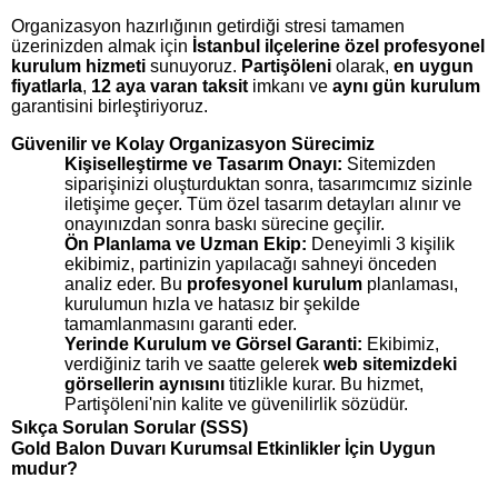
Organizasyon hazırlığının getirdiği stresi tamamen
üzerinizden almak için
İstanbul ilçelerine özel profesyonel
kurulum hizmeti
sunuyoruz.
Partişöleni
olarak,
en uygun
fiyatlarla
,
12 aya varan taksit
imkanı ve
aynı gün kurulum
garantisini birleştiriyoruz.
Güvenilir ve Kolay Organizasyon Sürecimiz
Kişiselleştirme ve Tasarım Onayı:
Sitemizden
siparişinizi oluşturduktan sonra, tasarımcımız sizinle
iletişime geçer. Tüm özel tasarım detayları alınır ve
onayınızdan sonra baskı sürecine geçilir.
Ön Planlama ve Uzman Ekip:
Deneyimli 3 kişilik
ekibimiz, partinizin yapılacağı sahneyi önceden
analiz eder. Bu
profesyonel kurulum
planlaması,
kurulumun hızla ve hatasız bir şekilde
tamamlanmasını garanti eder.
Yerinde Kurulum ve Görsel Garanti:
Ekibimiz,
verdiğiniz tarih ve saatte gelerek
web sitemizdeki
görsellerin aynısını
titizlikle kurar. Bu hizmet,
Partişöleni'nin kalite ve güvenilirlik sözüdür.
Sıkça Sorulan Sorular (SSS)
Gold Balon Duvarı Kurumsal Etkinlikler İçin Uygun
mudur?