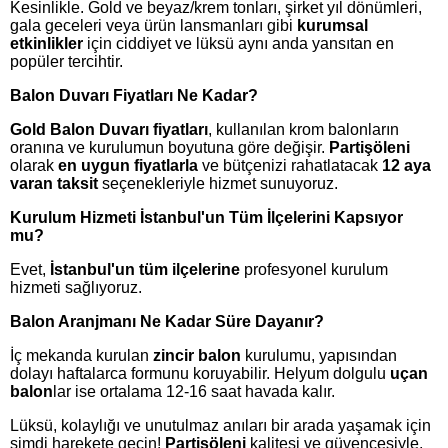
Kesinlikle. Gold ve beyaz/krem tonları, şirket yıl dönümleri,
gala geceleri veya ürün lansmanları gibi
kurumsal
etkinlikler
için ciddiyet ve lüksü aynı anda yansıtan en
popüler tercihtir.
Balon Duvarı Fiyatları Ne Kadar?
Gold Balon Duvarı fiyatları
, kullanılan krom balonların
oranına ve kurulumun boyutuna göre değişir.
Partişöleni
olarak
en uygun fiyatlarla
ve bütçenizi rahatlatacak
12 aya
varan taksit
seçenekleriyle hizmet sunuyoruz.
Kurulum Hizmeti İstanbul'un Tüm İlçelerini Kapsıyor
mu?
Evet,
İstanbul'un tüm ilçelerine
profesyonel kurulum
hizmeti sağlıyoruz.
Balon Aranjmanı Ne Kadar Süre Dayanır?
İç mekanda kurulan
zincir balon
kurulumu, yapısından
dolayı haftalarca formunu koruyabilir. Helyum dolgulu
uçan
balon
lar ise ortalama 12-16 saat havada kalır.
Lüksü, kolaylığı ve unutulmaz anıları bir arada yaşamak için
şimdi harekete geçin!
Partişöleni
kalitesi ve güvencesiyle,