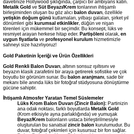
davetinize Hollywood şıklığında, çarpıcı bir ambiyans katın.
Metalik Gold
ve
Süt Beyazı/Krem
tonlarının ihtişamlı
birleşiminden oluşan bu göz alıcı
balon duvarı
, özellikle
yetişkin doğum günü
kutlamaları, yılbaşı galaları, şirket yıl
dönümleri gibi
kurumsal etkinlikler
, düğün ve nişan
törenleri için mükemmel bir seçimdir. Bu konsept, lüks ve
resmiyet arayan herkese hitap eder.
Partişöleni
olarak,
en
uygun fiyatlarla
ve
profesyonel kurulum
hizmetimizle
sahneyi size hazırlıyoruz!
Gold Paketinin İçeriği ve Ürün Özellikleri
Gold Renkli Balon Duvarı
, altının sonsuz ışıltısını ve
beyazın klasik zarafetini bir araya getirerek sofistike ve çok
boyutlu bir görünüm sunar. Bu
balon aranjmanı
, sade bir
mekanı bile anında lüks bir fotoğraf stüdyosuna dönüştürme
gücüne sahiptir.
İhtişamlı Atmosfer Yaratan Temel Süslemeler
Lüks Krom Balon Duvarı (Zincir Balon):
Partinizin
ana odak noktası, farklı boyutlarda
Metalik Gold
(Krom etkisiyle ayna parlaklığında) ve yumuşak
Beyaz/Krem
balonların ustaca birleştirilmesiyle
oluşturulan bu sanatsal
zincir balon
kurulumudur. Bu
duvar, fotoğraf çekimleri için kusursuz bir fon sağlar.