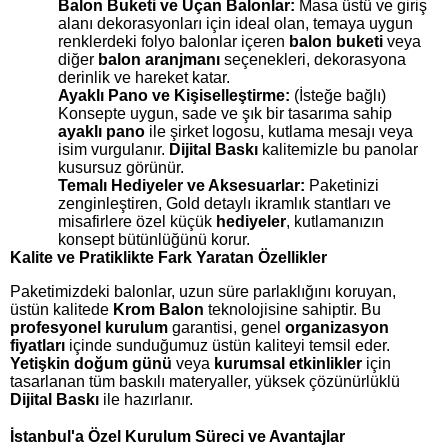
Balon Buketi ve Uçan Balonlar:
Masa üstü ve giriş
alanı dekorasyonları için ideal olan, temaya uygun
renklerdeki folyo balonlar içeren
balon buketi
veya
diğer
balon aranjmanı
seçenekleri, dekorasyona
derinlik ve hareket katar.
Ayaklı Pano ve Kişiselleştirme:
(İsteğe bağlı)
Konsepte uygun, sade ve şık bir tasarıma sahip
ayaklı pano
ile şirket logosu, kutlama mesajı veya
isim vurgulanır.
Dijital Baskı
kalitemizle bu panolar
kusursuz görünür.
Temalı Hediyeler ve Aksesuarlar:
Paketinizi
zenginleştiren, Gold detaylı ikramlık stantları ve
misafirlere özel küçük
hediyeler
, kutlamanızın
konsept bütünlüğünü korur.
Kalite ve Pratiklikte Fark Yaratan Özellikler
Paketimizdeki balonlar, uzun süre parlaklığını koruyan,
üstün kalitede
Krom Balon
teknolojisine sahiptir. Bu
profesyonel kurulum
garantisi, genel
organizasyon
fiyatları
içinde sunduğumuz üstün kaliteyi temsil eder.
Yetişkin doğum günü
veya
kurumsal etkinlikler
için
tasarlanan tüm baskılı materyaller, yüksek çözünürlüklü
Dijital Baskı
ile hazırlanır.
İstanbul'a Özel Kurulum Süreci ve Avantajlar