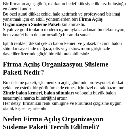
Bir firmanın açılış günü, markanın hedef kitlesiyle ilk kez buluştuğu
en önemli andır.
Bu özel günü dikkat çekici hale getirmek ve profesyonel bir imaj
yansıtmak için en etkili yöntemlerden biri
Firma Açılış
Organizasyon Süsleme Paketi
kullanmaktır.
Siyah ve gold tonların modern uyumuyla tasarlanan bu dekorasyon,
hem zarafet hem de kurumsallığı bir arada sunar.
Işıltılı renkler, dikkat çekici balon kemeri ve yüksek hacimli balon
sütunlar sayesinde mağaza, ofis veya showroom girişinizde
davetliler üzerinde güçlü bir etki bırakabilirsiniz.
Firma Açılış Organizasyon Süsleme
Paketi Nedir?
Bu süsleme paketi, işletmenizin açılış gününde profesyonel, dikkat
çekici ve estetik bir görünüm elde etmesi için özel olarak hazırlanır.
Zincir balon kemeri
,
balon sütunları
ve logolu büyük balon
tasarımıyla marka bilinirliğini artırır.
Her detay, firmanızın renk kimliğine ve kurumsal çizgisine uygun
olarak kişiselleştirilebilir.
Neden Firma Açılış Organizasyon
Süsleme Paketi Tercih Edilmeli?