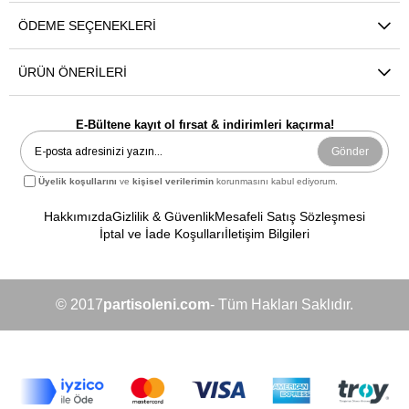
ÖDEME SEÇENEKLERI
ÜRÜN ÖNERILERI
E-Bültene kayıt ol fırsat & indirimleri kaçırma!
Gönder
Üyelik koşullarını
ve
kişisel verilerimin
korunmasını kabul ediyorum.
Hakkımızda
Gizlilik & Güvenlik
Mesafeli Satış Sözleşmesi
İptal ve İade Koşulları
İletişim Bilgileri
© 2017
partisoleni.com
- Tüm Hakları Saklıdır.