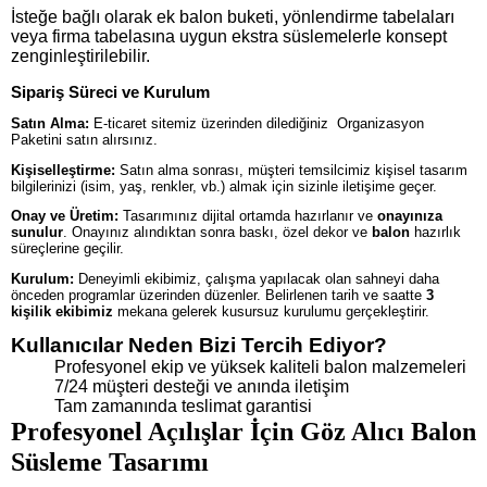
İsteğe bağlı olarak ek balon buketi, yönlendirme tabelaları
veya firma tabelasına uygun ekstra süslemelerle konsept
zenginleştirilebilir.
Sipariş Süreci ve Kurulum
Satın Alma:
E-ticaret sitemiz üzerinden dilediğiniz Organizasyon
Paketini satın alırsınız.
Kişiselleştirme:
Satın alma sonrası, müşteri temsilcimiz kişisel tasarım
bilgilerinizi (isim, yaş, renkler, vb.) almak için sizinle iletişime geçer.
Onay ve Üretim:
Tasarımınız dijital ortamda hazırlanır ve
onayınıza
sunulur
. Onayınız alındıktan sonra baskı, özel dekor ve
balon
hazırlık
süreçlerine geçilir.
Kurulum:
Deneyimli ekibimiz, çalışma yapılacak olan sahneyi daha
önceden programlar üzerinden düzenler. Belirlenen tarih ve saatte
3
kişilik ekibimiz
mekana gelerek kusursuz kurulumu gerçekleştirir.
Kullanıcılar Neden Bizi Tercih Ediyor?
Profesyonel ekip ve yüksek kaliteli balon malzemeleri
7/24 müşteri desteği ve anında iletişim
Tam zamanında teslimat garantisi
Profesyonel Açılışlar İçin Göz Alıcı Balon
Süsleme Tasarımı