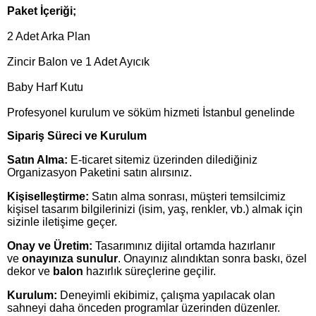
Paket İçeriği;
2 Adet Arka Plan
Zincir Balon ve 1 Adet Ayıcık
Baby Harf Kutu
Profesyonel kurulum ve söküm hizmeti İstanbul genelinde
Sipariş Süreci ve Kurulum
Satın Alma:
E-ticaret sitemiz üzerinden dilediğiniz
Organizasyon Paketini satın alırsınız.
Kişiselleştirme:
Satın alma sonrası, müşteri temsilcimiz
kişisel tasarım bilgilerinizi (isim, yaş, renkler, vb.) almak için
sizinle iletişime geçer.
Onay ve Üretim:
Tasarımınız dijital ortamda hazırlanır
ve
onayınıza sunulur
. Onayınız alındıktan sonra baskı, özel
dekor ve
balon
hazırlık süreçlerine geçilir.
Kurulum:
Deneyimli ekibimiz, çalışma yapılacak olan
sahneyi daha önceden programlar üzerinden düzenler.