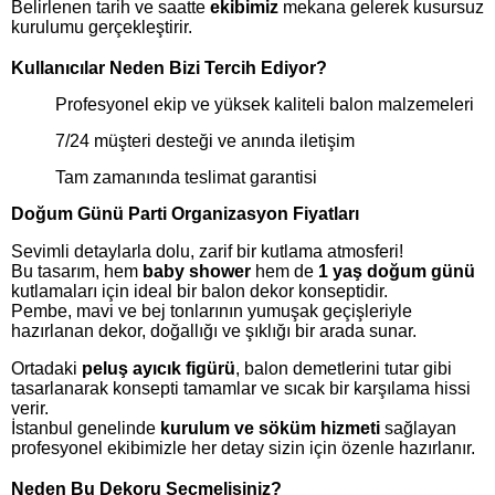
Belirlenen tarih ve saatte
ekibimiz
mekana gelerek kusursuz
kurulumu gerçekleştirir.
Kullanıcılar Neden Bizi Tercih Ediyor?
Profesyonel ekip ve yüksek kaliteli balon malzemeleri
7/24 müşteri desteği ve anında iletişim
Tam zamanında teslimat garantisi
Doğum Günü Parti Organizasyon Fiyatları
Sevimli detaylarla dolu, zarif bir kutlama atmosferi!
Bu tasarım, hem
baby shower
hem de
1 yaş doğum günü
kutlamaları için ideal bir balon dekor konseptidir.
Pembe, mavi ve bej tonlarının yumuşak geçişleriyle
hazırlanan dekor, doğallığı ve şıklığı bir arada sunar.
Ortadaki
peluş ayıcık figürü
, balon demetlerini tutar gibi
tasarlanarak konsepti tamamlar ve sıcak bir karşılama hissi
verir.
İstanbul genelinde
kurulum ve söküm hizmeti
sağlayan
profesyonel ekibimizle her detay sizin için özenle hazırlanır.
Neden Bu Dekoru Seçmelisiniz?