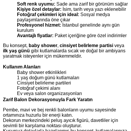
Soft renk uyumu:
Sade ama zarif bir görünüm sağlar
Kişiye özel detaylar:
İsim, tarih veya yazı eklenebilir
Fotoğraf çekimleri için ideal:
Sosyal medya
paylaşımlarında öne çıkar
Profesyonel hizmet:
İstanbul genelinde aynı gün
kurulum
Avantajlı fiyatlar:
Paket içeriğine göre özel indirimler
Bu konsept,
baby shower
,
cinsiyet belirleme partisi
veya
ilk yaş günü
gibi kutlamalarda sıcak ve doğal bir ambiyans
yaratmak isteyenler için mükemmeldir.
Kullanım Alanları
Baby shower etkinlikleri
1 yaş doğum günü kutlamaları
Cinsiyet belirleme partileri
Fotoğraf çekimi alanı
Ev veya salon organizasyonları
Zarif Balon Dekorasyonuyla Fark Yaratın
Pembe, mavi ve bej renkli balonların uyumu sayesinde
ortamınıza huzurlu bir enerji katın.
Dekorun merkezindeki peluş ayıcık figürü, davetliler için
sevimli bir karşılama noktası oluşturur.
Kusursuz detaylarla hazırlanmış bu konsept, kutlamalarınıza