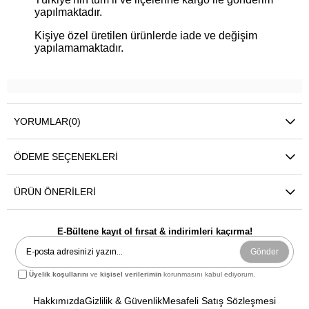
yapılmaktadır.
Kişiye özel üretilen ürünlerde iade ve değişim
yapılamamaktadır.
YORUMLAR
(0)
ÖDEME SEÇENEKLERI
ÜRÜN ÖNERILERI
E-Bültene kayıt ol fırsat & indirimleri kaçırma!
Gönder
Üyelik koşullarını
ve
kişisel verilerimin
korunmasını kabul ediyorum.
Hakkımızda
Gizlilik & Güvenlik
Mesafeli Satış Sözleşmesi