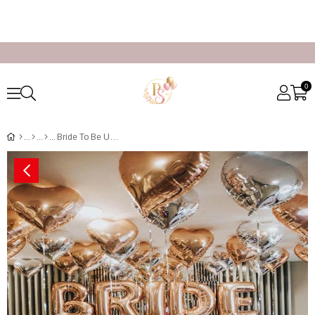
0
Bride To Be Uçan Balon