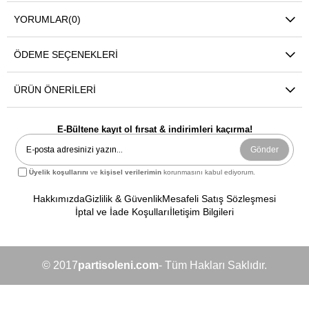
YORUMLAR
(0)
ÖDEME SEÇENEKLERI
ÜRÜN ÖNERILERI
E-Bültene kayıt ol fırsat & indirimleri kaçırma!
Gönder
Üyelik koşullarını
ve
kişisel verilerimin
korunmasını kabul ediyorum.
Hakkımızda
Gizlilik & Güvenlik
Mesafeli Satış Sözleşmesi
İptal ve İade Koşulları
İletişim Bilgileri
© 2017
partisoleni.com
- Tüm Hakları Saklıdır.