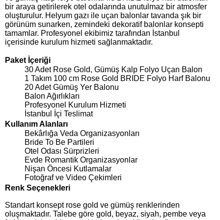
bir araya getirilerek otel odalarında unutulmaz bir atmosfer
oluşturulur. Helyum gazı ile uçan balonlar tavanda şık bir
görünüm sunarken, zemindeki dekoratif balonlar konsepti
tamamlar. Profesyonel ekibimiz tarafından İstanbul
içerisinde kurulum hizmeti sağlanmaktadır.
Paket İçeriği
30 Adet Rose Gold, Gümüş Kalp Folyo Uçan Balon
1 Takım 100 cm Rose Gold BRIDE Folyo Harf Balonu
20 Adet Gümüş Yer Balonu
Balon Ağırlıkları
Profesyonel Kurulum Hizmeti
İstanbul İçi Teslimat
Kullanım Alanları
Bekârlığa Veda Organizasyonları
Bride To Be Partileri
Otel Odası Sürprizleri
Evde Romantik Organizasyonlar
Nişan Öncesi Kutlamalar
Fotoğraf ve Video Çekimleri
Renk Seçenekleri
Standart konsept rose gold ve gümüş renklerinden
oluşmaktadır. Talebe göre gold, beyaz, siyah, pembe veya