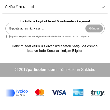
ÜRÜN ÖNERILERI
E-Bültene kayıt ol fırsat & indirimleri kaçırma!
Gönder
Üyelik koşullarını
ve
kişisel verilerimin
korunmasını kabul ediyorum.
Hakkımızda
Gizlilik & Güvenlik
Mesafeli Satış Sözleşmesi
İptal ve İade Koşulları
İletişim Bilgileri
© 2017
partisoleni.com
- Tüm Hakları Saklıdır.