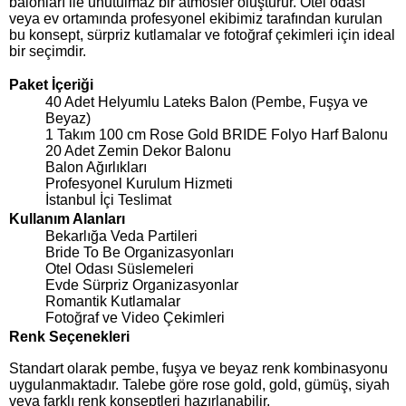
balonları ile unutulmaz bir atmosfer oluşturur. Otel odası
veya ev ortamında profesyonel ekibimiz tarafından kurulan
bu konsept, sürpriz kutlamalar ve fotoğraf çekimleri için ideal
bir seçimdir.
Paket İçeriği
40 Adet Helyumlu Lateks Balon (Pembe, Fuşya ve
Beyaz)
1 Takım 100 cm Rose Gold BRIDE Folyo Harf Balonu
20 Adet Zemin Dekor Balonu
Balon Ağırlıkları
Profesyonel Kurulum Hizmeti
İstanbul İçi Teslimat
Kullanım Alanları
Bekarlığa Veda Partileri
Bride To Be Organizasyonları
Otel Odası Süslemeleri
Evde Sürpriz Organizasyonlar
Romantik Kutlamalar
Fotoğraf ve Video Çekimleri
Renk Seçenekleri
Standart olarak pembe, fuşya ve beyaz renk kombinasyonu
uygulanmaktadır. Talebe göre rose gold, gold, gümüş, siyah
veya farklı renk konseptleri hazırlanabilir.