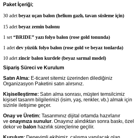
Paket İçeriği;
30 adet
beyaz uçan balon (helium gazlı, tavan süsleme için)
15 adet
beyaz zemin balonu
1 set
“BRIDE” yazı folyo balon (rose gold tonunda)
1 adet
dev yüzük folyo balon (rose gold ve beyaz tonlarda)
10 adet
zincir balon kurdele (beyaz sarmal model)
Sipariş Süreci ve Kurulum
Satın Alma:
E-ticaret sitemiz üzerinden dilediğiniz
Organizasyon Paketini satın alırsınız.
Kişiselleştirme:
Satın alma sonrası, müşteri temsilcimiz
kişisel tasarım bilgilerinizi (isim, yaş, renkler, vb.) almak için
sizinle iletişime geçer.
Onay ve Üretim:
Tasarımınız dijital ortamda hazırlanır
ve
onayınıza sunulur
. Onayınız alındıktan sonra baskı, özel
dekor ve
balon
hazırlık süreçlerine geçilir.
Kurulum:
Deneyimli ekibimiz, çalışma yapılacak olan