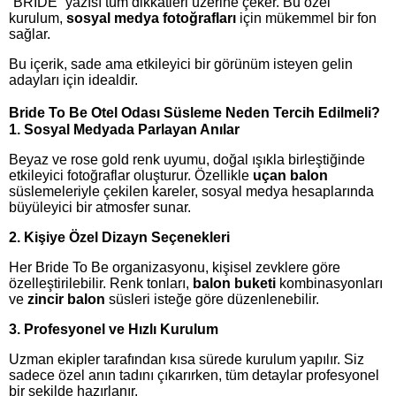
“BRIDE” yazısı tüm dikkatleri üzerine çeker. Bu özel
kurulum,
sosyal medya fotoğrafları
için mükemmel bir fon
sağlar.
Bu içerik, sade ama etkileyici bir görünüm isteyen gelin
adayları için idealdir.
Bride To Be Otel Odası Süsleme Neden Tercih Edilmeli?
1. Sosyal Medyada Parlayan Anılar
Beyaz ve rose gold renk uyumu, doğal ışıkla birleştiğinde
etkileyici fotoğraflar oluşturur. Özellikle
uçan balon
süslemeleriyle çekilen kareler, sosyal medya hesaplarında
büyüleyici bir atmosfer sunar.
2. Kişiye Özel Dizayn Seçenekleri
Her Bride To Be organizasyonu, kişisel zevklere göre
özelleştirilebilir. Renk tonları,
balon buketi
kombinasyonları
ve
zincir balon
süsleri isteğe göre düzenlenebilir.
3. Profesyonel ve Hızlı Kurulum
Uzman ekipler tarafından kısa sürede kurulum yapılır. Siz
sadece özel anın tadını çıkarırken, tüm detaylar profesyonel
bir şekilde hazırlanır.