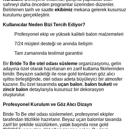
sahneyi daha önceden programlar üzerinden düzenler.
Belirlenen tarih ve saatte
ekibimiz
mekana gelerek kusursuz
kurulumu gerçekleştirir.
Kullanıcılar Neden Bizi Tercih Ediyor?
Profesyonel ekip ve yüksek kaliteli balon malzemeleri
7/24 müşteri desteği ve anında iletişim
Tam zamanında teslimat garantisi
Bir
Bride To Be otel odası süsleme
organizasyonu, gelin
adayına özel olarak hazırlanan en zarif kutlama fikirlerinden
biridir. Beyazın sadeliği ile rose gold tonlarının göz alıcı
ışıltısı birleştiğinde, otel odası adeta büyüleyici bir atmosfer
kazanır. Bu özel tasarımda
uçan balon
,
balon buketi
ve
zincir balon
detaylarıyla kusursuz bir dekorasyon
oluşturulur.
Profesyonel Kurulum ve Göz Alıcı Dizayn
Bride To Be otel odası süslemeleri, profesyonel ekipler
tarafından titizlikle hazırlanır. Beyaz uçan balonlar tavanda
zarif bir şekilde süzülürken, yatak başında rose gold