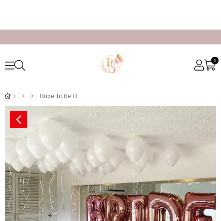
0
Bride To Be Otel Odası Süsleme