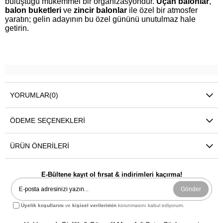
buluştuğu mükemmel bir organizasyondur.
Uçan balonlar
,
balon buketleri
ve
zincir balonlar
ile özel bir atmosfer
yaratın; gelin adayının bu özel gününü unutulmaz hale
getirin.
YORUMLAR
(0)
ÖDEME SEÇENEKLERI
ÜRÜN ÖNERILERI
E-Bültene kayıt ol fırsat & indirimleri kaçırma!
Gönder
Üyelik koşullarını
ve
kişisel verilerimin
korunmasını kabul ediyorum.