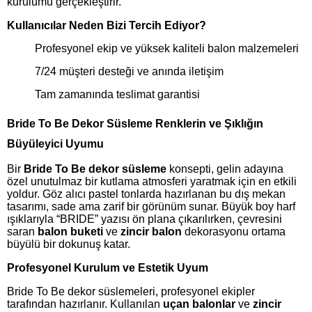
kurulumu gerçekleştirir.
Kullanıcılar Neden Bizi Tercih Ediyor?
Profesyonel ekip ve yüksek kaliteli balon malzemeleri
7/24 müşteri desteği ve anında iletişim
Tam zamanında teslimat garantisi
Bride To Be Dekor Süsleme Renklerin ve Şıklığın
Büyüleyici Uyumu
Bir
Bride To Be dekor süsleme
konsepti, gelin adayına
özel unutulmaz bir kutlama atmosferi yaratmak için en etkili
yoldur. Göz alıcı pastel tonlarda hazırlanan bu dış mekan
tasarımı, sade ama zarif bir görünüm sunar. Büyük boy harf
ışıklarıyla “BRIDE” yazısı ön plana çıkarılırken, çevresini
saran
balon buketi
ve
zincir balon
dekorasyonu ortama
büyülü bir dokunuş katar.
Profesyonel Kurulum ve Estetik Uyum
Bride To Be dekor süslemeleri, profesyonel ekipler
tarafından hazırlanır. Kullanılan
uçan balonlar
ve
zincir