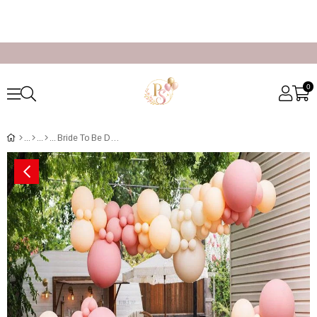
0
Bride To Be Dekor Süsleme