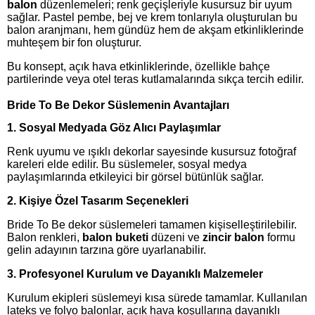
balon
düzenlemeleri; renk geçişleriyle kusursuz bir uyum
sağlar. Pastel pembe, bej ve krem tonlarıyla oluşturulan bu
balon aranjmanı, hem gündüz hem de akşam etkinliklerinde
muhteşem bir fon oluşturur.
Bu konsept, açık hava etkinliklerinde, özellikle bahçe
partilerinde veya otel teras kutlamalarında sıkça tercih edilir.
Bride To Be Dekor Süslemenin Avantajları
1. Sosyal Medyada Göz Alıcı Paylaşımlar
Renk uyumu ve ışıklı dekorlar sayesinde kusursuz fotoğraf
kareleri elde edilir. Bu süslemeler, sosyal medya
paylaşımlarında etkileyici bir görsel bütünlük sağlar.
2. Kişiye Özel Tasarım Seçenekleri
Bride To Be dekor süslemeleri tamamen kişiselleştirilebilir.
Balon renkleri,
balon buketi
düzeni ve
zincir balon
formu
gelin adayının tarzına göre uyarlanabilir.
3. Profesyonel Kurulum ve Dayanıklı Malzemeler
Kurulum ekipleri süslemeyi kısa sürede tamamlar. Kullanılan
lateks ve folyo balonlar, açık hava koşullarına dayanıklı