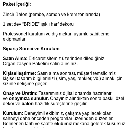
Paket İçeriği;
Zincir Balon (pembe, somon ve krem tonlarında)
1 set
dev “BRIDE” ışıklı harf dekoru
Profesyonel kurulum
ve dış mekan uyumlu sabitleme
ekipmanları
Sipariş Süreci ve Kurulum
Satın Alma:
E-ticaret sitemiz üzerinden dilediğiniz
Organizasyon Paketini satın alırsınız.
Kişiselleştirme:
Satın alma sonrası, müşteri temsilcimiz
kişisel tasarım bilgilerinizi (isim, yaş, renkler, vb.) almak için
sizinle iletişime geçer.
Onay ve Üretim:
Tasarımınız dijital ortamda hazırlanır
ve
onayınıza sunulur
. Onayınız alındıktan sonra baskı, özel
dekor ve
balon
hazırlık süreçlerine geçilir.
Kurulum:
Deneyimli ekibimiz, çalışma yapılacak olan
sahneyi daha önceden programlar üzerinden düzenler.
Belirlenen tarih ve saatte
ekibimiz
mekana gelerek kusursuz