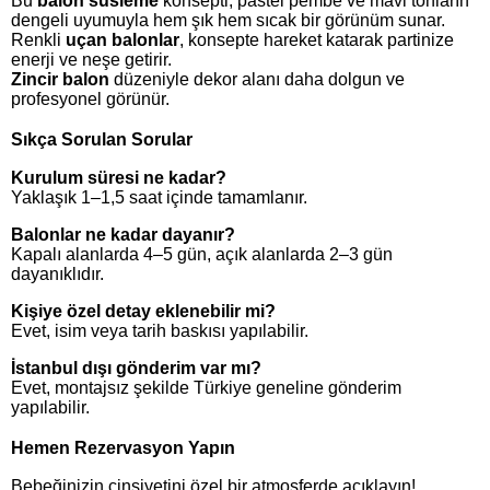
Bu
balon süsleme
konsepti, pastel pembe ve mavi tonların
dengeli uyumuyla hem şık hem sıcak bir görünüm sunar.
Renkli
uçan balonlar
, konsepte hareket katarak partinize
enerji ve neşe getirir.
Zincir balon
düzeniyle dekor alanı daha dolgun ve
profesyonel görünür.
Sıkça Sorulan Sorular
Kurulum süresi ne kadar?
Yaklaşık 1–1,5 saat içinde tamamlanır.
Balonlar ne kadar dayanır?
Kapalı alanlarda 4–5 gün, açık alanlarda 2–3 gün
dayanıklıdır.
Kişiye özel detay eklenebilir mi?
Evet, isim veya tarih baskısı yapılabilir.
İstanbul dışı gönderim var mı?
Evet, montajsız şekilde Türkiye geneline gönderim
yapılabilir.
Hemen Rezervasyon Yapın
Bebeğinizin cinsiyetini özel bir atmosferde açıklayın!