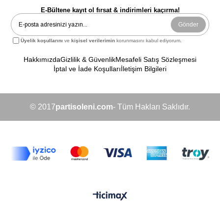
E-Bültene kayıt ol fırsat & indirimleri kaçırma!
Gönder
Üyelik koşullarını
ve
kişisel verilerimin
korunmasını kabul ediyorum.
Hakkımızda
Gizlilik & Güvenlik
Mesafeli Satış Sözleşmesi
İptal ve İade Koşulları
İletişim Bilgileri
© 2017
partisoleni.com
- Tüm Hakları Saklıdır.