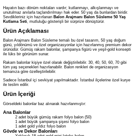
Hayatın bazı dönüm noktaları vardır; kutlanmayı, alkışlanmayı ve
unutulmaz anılarla taçlandırılmayı hak eder. 50 yaş da bunlardan biridir.
Sevdikleriniz için hazırlanan
Balon Arajmanı Balon Süsleme 50 Yaş
Kutlama Seti
, mutluluğu gösterişli bir sürprize dönüştürür.
Ürün Açıklaması
Balon Arajmanı Balon Süsleme temalı bu özel tasarım, 50 yaş doğum
günü, yıldönümü ve özel organizasyonlar için hazırlanmış premium dekor
ürünüdür. Gümüş rakam balonlar, şampanya figürü ve yeşil-gold konsepti
ile lüks bir görünüm sunar.
Rakam balonlar kişiye özel olarak değiştirilebilir. 30, 40, 50, 60, 70 gibi
tüm yaş seçenekleri hazırlanabilir. Balon renkleri de organizasyon
temanıza göre özelleştirilebilir.
Sadece İstanbul içi sevkiyat yapılmaktadır. İstanbul ilçelerine özel kurye
ile teslim edilir.
Ürün İçeriği
Görseldeki balonlar baz alınarak hazırlanmıştır:
Ana Balonlar
2 adet büyük gümüş rakam folyo balon (50)
1 adet büyük şampanya şişesi folyo balon
1 adet gold yıldız folyo balon
Gövde ve Dekor Balonları
Yaklaşık 18 adet gold mini lateks balon