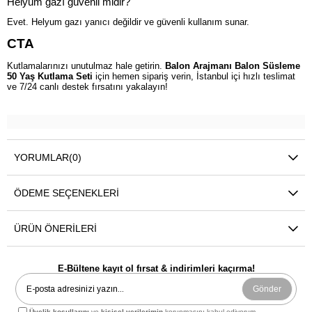
Helyum gazı güvenli midir?
Evet. Helyum gazı yanıcı değildir ve güvenli kullanım sunar.
CTA
Kutlamalarınızı unutulmaz hale getirin.
Balon Arajmanı Balon Süsleme
50 Yaş Kutlama Seti
için hemen sipariş verin, İstanbul içi hızlı teslimat
ve 7/24 canlı destek fırsatını yakalayın!
YORUMLAR
(0)
ÖDEME SEÇENEKLERI
ÜRÜN ÖNERILERI
E-Bültene kayıt ol fırsat & indirimleri kaçırma!
Gönder
Üyelik koşullarını
ve
kişisel verilerimin
korunmasını kabul ediyorum.