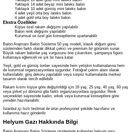
Yaklaşık 14 adet beyaz mini lateks balon
Yaklaşık 10 adet gümüş mini lateks balon
4 adet yeşil orta boy lateks balon
4 adet gold orta boy lateks balon
Ekstra Özellikler
Kişiye özel rakam değişimi yapılabilir
Balon renk değişimi yapılabilir
Kurumsal ve özel gün konseptlerine uyarlanabilir
Balon Arajmanı Balon Süsleme 50 yaş modeli, klasik doğum günü
süslerinden farklı olarak dikkat çekici ve premium bir görünüm sunar.
Büyük rakam balonlar yaş vurgusunu öne çıkarırken, şampanya figürü
kutlamaya eğlenceli ve şık bir hava katar.
Yeşil, gold ve gümüş tonları sayesinde hem yetişkin kutlamalarına hem
de kurumsal organizasyonlara uygundur. Fotoğraf çekim alanı olarak
kullanılabilir, giriş dekoru yapılabilir veya sürpriz kutlamalarda merkez
tasarım olarak tercih edilebilir.
Rakam kısmı kişiye göre değiştirildiği için 18 yaş, 25 yaş, 40 yaş, 60 yaş
veya şirket yıl dönümü gibi farklı organizasyonlara uygundur. Renk
seçenekleri sayesinde kadın, erkek veya kurumsal konseptlere göre
yeniden hazırlanabilir.
İstanbul içi hızlı teslimat ile ürün profesyonel şekilde hazırlanır ve
kullanıma hazır gönderilir.
Helyum Gazı Hakkında Bilgi
Balon Arajmanı Balon Süsleme ürünlerinde kullanılan helyum gazı,