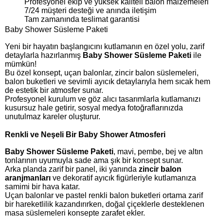
Profesyonel ekip ve yüksek kaliteli balon malzemeleri
7/24 müşteri desteği ve anında iletişim
Tam zamanında teslimat garantisi
Baby Shower Süsleme Paketi
Yeni bir hayatın başlangıcını kutlamanın en özel yolu, zarif
detaylarla hazırlanmış
Baby Shower Süsleme Paketi
ile
mümkün!
Bu özel konsept, uçan balonlar, zincir balon süslemeleri,
balon buketleri ve sevimli ayıcık detaylarıyla hem sıcak hem
de estetik bir atmosfer sunar.
Profesyonel kurulum ve göz alıcı tasarımlarla kutlamanızı
kusursuz hale getirir, sosyal medya fotoğraflarınızda
unutulmaz kareler oluşturur.
Renkli ve Neşeli Bir Baby Shower Atmosferi
Baby Shower Süsleme Paketi
, mavi, pembe, bej ve altın
tonlarının uyumuyla sade ama şık bir konsept sunar.
Arka planda zarif bir panel, iki yanında
zincir balon
aranjmanları
ve dekoratif ayıcık figürleriyle kutlamanıza
samimi bir hava katar.
Uçan balonlar ve pastel renkli balon buketleri ortama zarif
bir hareketlilik kazandırırken, doğal çiçeklerle desteklenen
masa süslemeleri konsepte zarafet ekler.