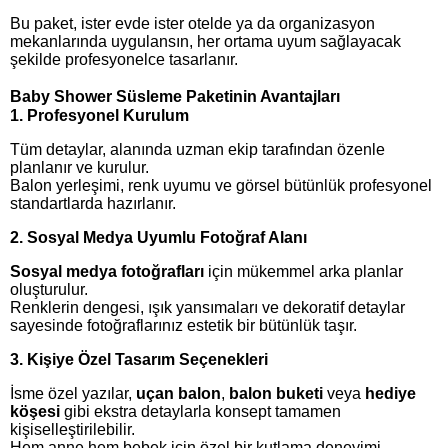
Bu paket, ister evde ister otelde ya da organizasyon
mekanlarında uygulansın, her ortama uyum sağlayacak
şekilde profesyonelce tasarlanır.
Baby Shower Süsleme Paketinin Avantajları
1. Profesyonel Kurulum
Tüm detaylar, alanında uzman ekip tarafından özenle
planlanır ve kurulur.
Balon yerleşimi, renk uyumu ve görsel bütünlük profesyonel
standartlarda hazırlanır.
2. Sosyal Medya Uyumlu Fotoğraf Alanı
Sosyal medya fotoğrafları
için mükemmel arka planlar
oluşturulur.
Renklerin dengesi, ışık yansımaları ve dekoratif detaylar
sayesinde fotoğraflarınız estetik bir bütünlük taşır.
3. Kişiye Özel Tasarım Seçenekleri
İsme özel yazılar,
uçan balon
,
balon buketi
veya
hediye
köşesi
gibi ekstra detaylarla konsept tamamen
kişiselleştirilebilir.
Hem anne hem bebek için özel bir kutlama deneyimi