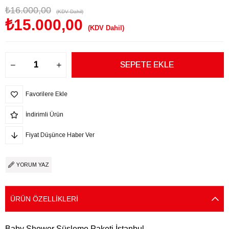
₺16.000,00
(KDV Dahil)
₺15.000,00
(KDV Dahil)
Favorilere Ekle
İndirimli Ürün
Fiyat Düşünce Haber Ver
YORUM YAZ
ÜRÜN ÖZELLIKLERI
Baby Shower Süsleme Paketi İstanbul