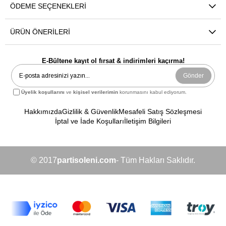
ÖDEME SEÇENEKLERI
ÜRÜN ÖNERILERI
E-Bültene kayıt ol fırsat & indirimleri kaçırma!
Gönder
Üyelik koşullarını
ve
kişisel verilerimin
korunmasını kabul ediyorum.
Hakkımızda
Gizlilik & Güvenlik
Mesafeli Satış Sözleşmesi
İptal ve İade Koşulları
İletişim Bilgileri
© 2017
partisoleni.com
- Tüm Hakları Saklıdır.