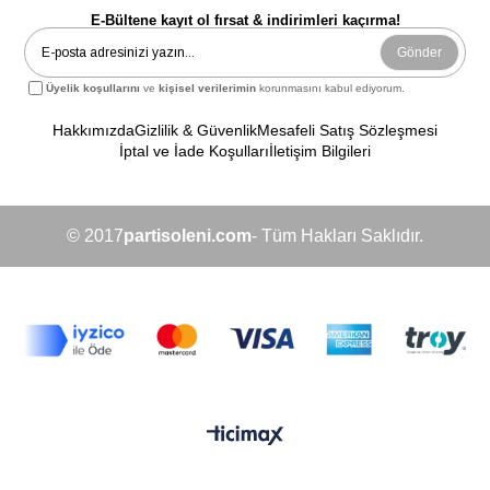
E-Bültene kayıt ol fırsat & indirimleri kaçırma!
Gönder
Üyelik koşullarını
ve
kişisel verilerimin
korunmasını kabul ediyorum.
Hakkımızda
Gizlilik & Güvenlik
Mesafeli Satış Sözleşmesi
İptal ve İade Koşulları
İletişim Bilgileri
© 2017
partisoleni.com
- Tüm Hakları Saklıdır.