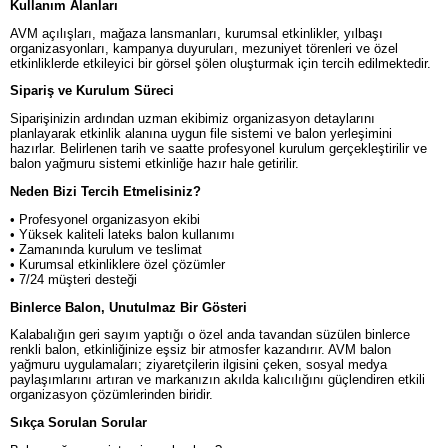
Kullanım Alanları
AVM açılışları, mağaza lansmanları, kurumsal etkinlikler, yılbaşı
organizasyonları, kampanya duyuruları, mezuniyet törenleri ve özel
etkinliklerde etkileyici bir görsel şölen oluşturmak için tercih edilmektedir.
Sipariş ve Kurulum Süreci
Siparişinizin ardından uzman ekibimiz organizasyon detaylarını
planlayarak etkinlik alanına uygun file sistemi ve balon yerleşimini
hazırlar. Belirlenen tarih ve saatte profesyonel kurulum gerçekleştirilir ve
balon yağmuru sistemi etkinliğe hazır hale getirilir.
Neden Bizi Tercih Etmelisiniz?
• Profesyonel organizasyon ekibi
• Yüksek kaliteli lateks balon kullanımı
• Zamanında kurulum ve teslimat
• Kurumsal etkinliklere özel çözümler
• 7/24 müşteri desteği
Binlerce Balon, Unutulmaz Bir Gösteri
Kalabalığın geri sayım yaptığı o özel anda tavandan süzülen binlerce
renkli balon, etkinliğinize eşsiz bir atmosfer kazandırır. AVM balon
yağmuru uygulamaları; ziyaretçilerin ilgisini çeken, sosyal medya
paylaşımlarını artıran ve markanızın akılda kalıcılığını güçlendiren etkili
organizasyon çözümlerinden biridir.
Sıkça Sorulan Sorular