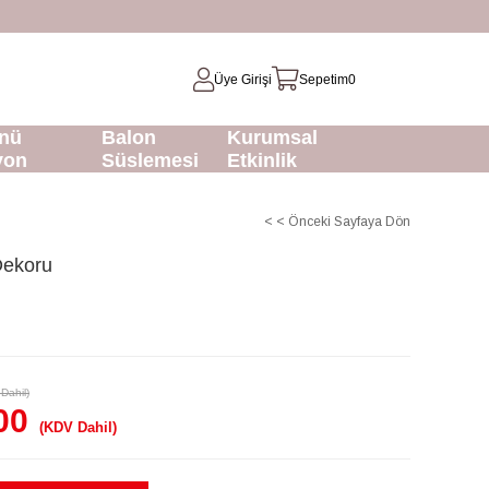
Üye Girişi
Sepetim
0
nü
Balon
Kurumsal
yon
Süslemesi
Etkinlik
< < Önceki Sayfaya Dön
Dekoru
Dahil)
00
(KDV Dahil)