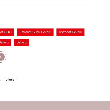
not Günü
Astronot Günü Dekoru
Astronot Dekoru
Dekoru
Dekoru
r
şim Bilgileri