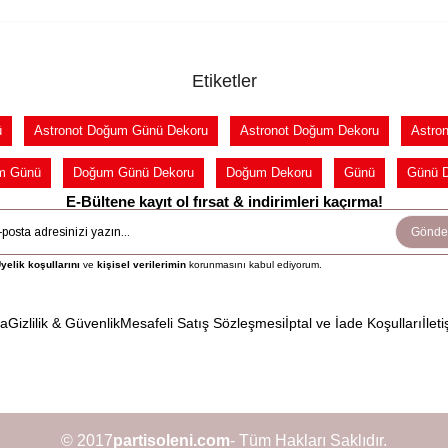
Etiketler
ü
Astronot Doğum Günü Dekoru
Astronot Doğum Dekoru
Astro
m Günü
Doğum Günü Dekoru
Doğum Dekoru
Günü
Günü 
E-Bültene kayıt ol fırsat & indirimleri kaçırma!
Gönde
yelik koşullarını
ve
kişisel verilerimin
korunmasını kabul ediyorum.
da
Gizlilik & Güvenlik
Mesafeli Satış Sözleşmesi
İptal ve İade Koşulları
İleti
© 2017
partisoleni.com
- Tüm Hakları Saklıdır.