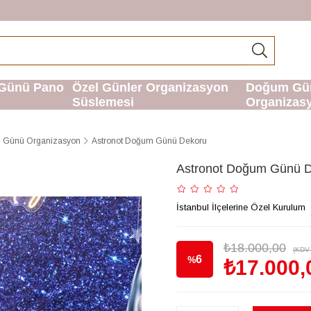
Günü Pano
Özel Günler Organizasyon
Doğum Gü
Süslemesi
Organizas
 Günü Organizasyon
Astronot Doğum Günü Dekoru
Astronot Doğum Günü 
İstanbul İlçelerine Özel Kurulum
₺18.000,00
(KDV 
6
%
₺17.000,
İndirim