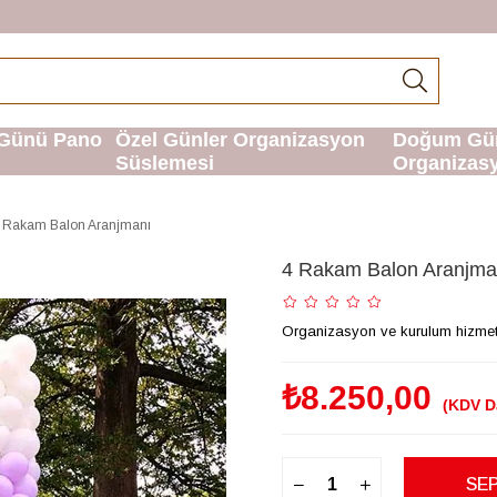
Günü Pano
Özel Günler Organizasyon
Doğum Gü
Süslemesi
Organizas
 Rakam Balon Aranjmanı
4 Rakam Balon Aranjma
Organizasyon ve kurulum hizmetimi
₺8.250,00
(KDV D