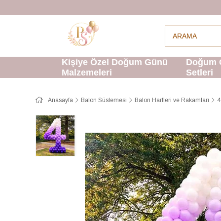
Kişiye Özel Doğum Günü
Doğum 
Malzemeleri
Setleri
Anasayfa
Balon Süslemesi
Balon Harfleri ve Rakamları
4