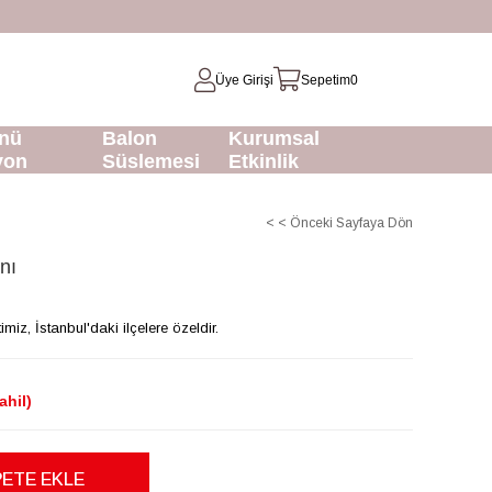
Üye Girişi
Sepetim
0
nü
Balon
Kurumsal
yon
Süslemesi
Etkinlik
< < Önceki Sayfaya Dön
nı
z, İstanbul'daki ilçelere özeldir.
ahil)