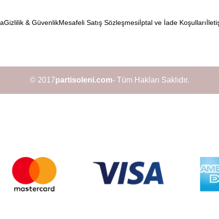
da
Gizlilik & Güvenlik
Mesafeli Satış Sözleşmesi
İptal ve İade Koşulları
İleti
© 2017
partisoleni.com
- Tüm Hakları Saklıdır.