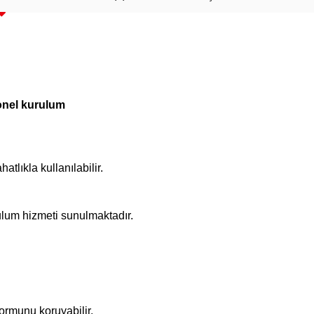
yonel kurulum
tlıkla kullanılabilir.
ulum hizmeti sunulmaktadır.
ormunu koruyabilir.