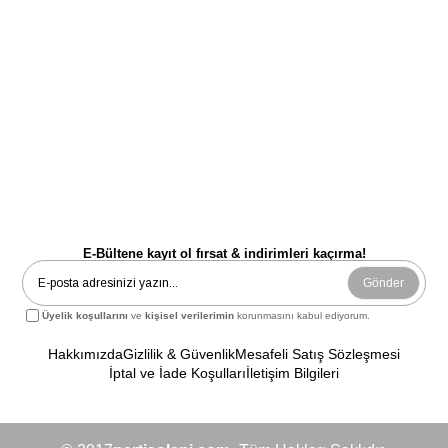
E-Bültene kayıt ol fırsat & indirimleri kaçırma!
Gönder
Üyelik koşullarını
ve
kişisel verilerimin
korunmasını kabul ediyorum.
Hakkımızda
Gizlilik & Güvenlik
Mesafeli Satış Sözleşmesi
İptal ve İade Koşulları
İletişim Bilgileri